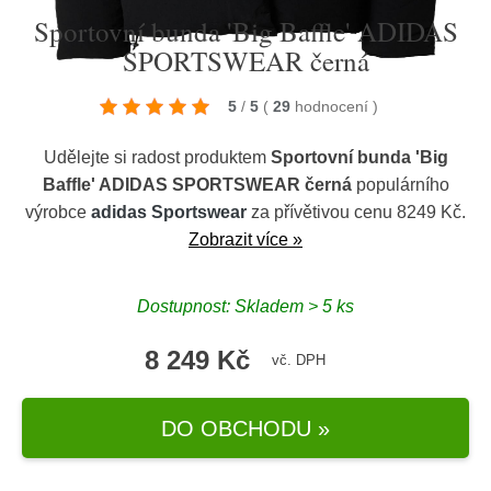
Sportovní bunda 'Big Baffle' ADIDAS
SPORTSWEAR černá
5
/
5
(
29
hodnocení
)
Udělejte si radost produktem
Sportovní bunda 'Big
Baffle' ADIDAS SPORTSWEAR černá
populárního
výrobce
adidas Sportswear
za přívětivou cenu 8249 Kč.
Zobrazit více »
Dostupnost: Skladem > 5 ks
8 249 Kč
vč. DPH
DO OBCHODU »