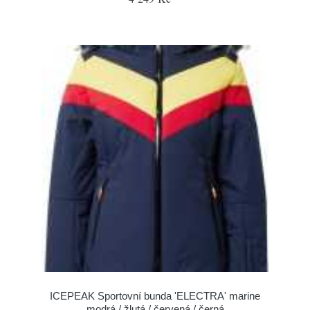
ICEPEAK Sportovní bunda 'ELECTRA' marine
modrá / žlutá / červená / černá