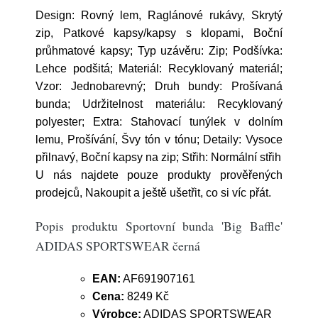
Design: Rovný lem, Raglánové rukávy, Skrytý
zip, Patkové kapsy/kapsy s klopami, Boční
průhmatové kapsy; Typ uzávěru: Zip; Podšívka:
Lehce podšitá; Materiál: Recyklovaný materiál;
Vzor: Jednobarevný; Druh bundy: Prošívaná
bunda; Udržitelnost materiálu: Recyklovaný
polyester; Extra: Stahovací tunýlek v dolním
lemu, Prošívání, Švy tón v tónu; Detaily: Vysoce
přilnavý, Boční kapsy na zip; Střih: Normální střih
U nás najdete pouze produkty prověřených
prodejců, Nakoupit a ještě ušetřit, co si víc přát.
Popis produktu Sportovní bunda 'Big Baffle'
ADIDAS SPORTSWEAR černá
EAN:
AF691907161
Cena:
8249 Kč
Výrobce:
ADIDAS SPORTSWEAR