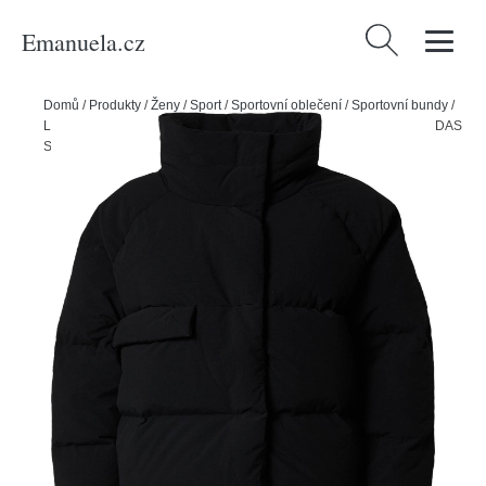
Emanuela.cz
Vyhledávání
Domů
/
Produkty
/
Ženy
/
Sport
/
Sportovní oblečení
/
Sportovní bundy
/
Lyžařské & snowboardové bundy
/
Sportovní bunda 'Big Baffle' ADIDAS
SPORTSWEAR černá