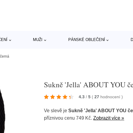
ČENÍ
MUŽI
PÁNSKÉ OBLEČENÍ
D
 černá
Sukně 'Jella' ABOUT YOU č
4.3
/
5
(
27
hodnocení
)
Ve slevě je
Sukně 'Jella' ABOUT YOU č
příznivou cenu 749 Kč.
Zobrazit více »