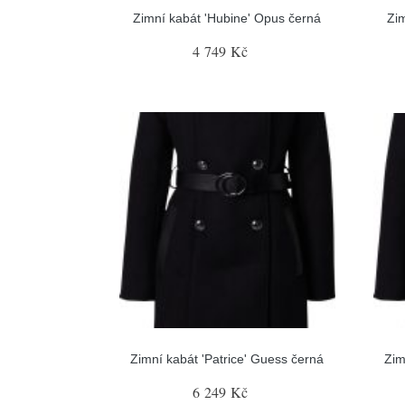
Zimní kabát 'Hubine' Opus černá
Zim
4 749 Kč
Zimní kabát 'Patrice' Guess černá
Zim
6 249 Kč