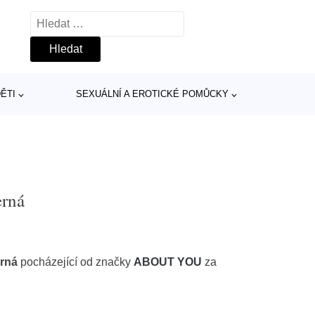
Vyhledávání
ĚTI
SEXUÁLNÍ A EROTICKÉ POMŮCKY
erná
erná
pocházející od značky
ABOUT YOU
za