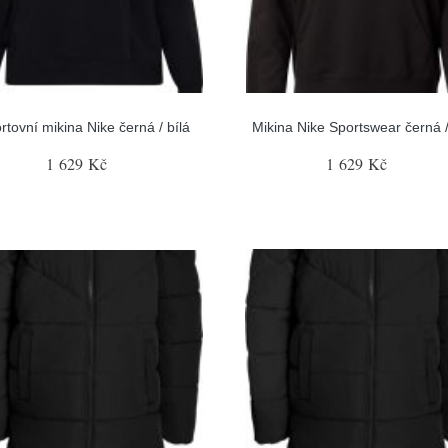
rtovní mikina Nike černá / bílá
Mikina Nike Sportswear černá /
1 629 Kč
1 629 Kč