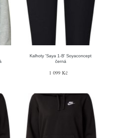
Kalhoty 'Saya 1-B' Soyaconcept
á
černá
1 099 Kč