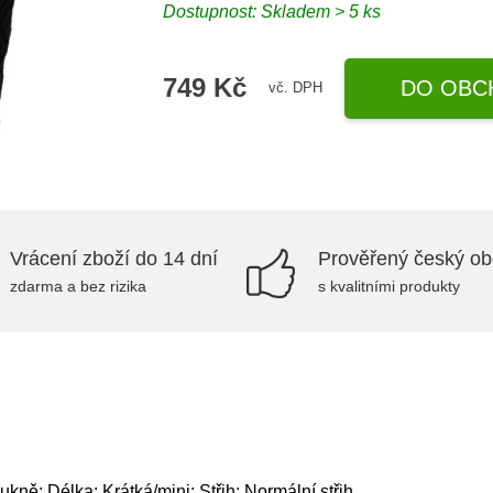
Dostupnost: Skladem > 5 ks
749 Kč
DO OBC
vč. DPH
Vrácení zboží do 14 dní
Prověřený český o
zdarma a bez rizika
s kvalitními produkty
ně; Délka: Krátká/mini; Střih: Normální střih