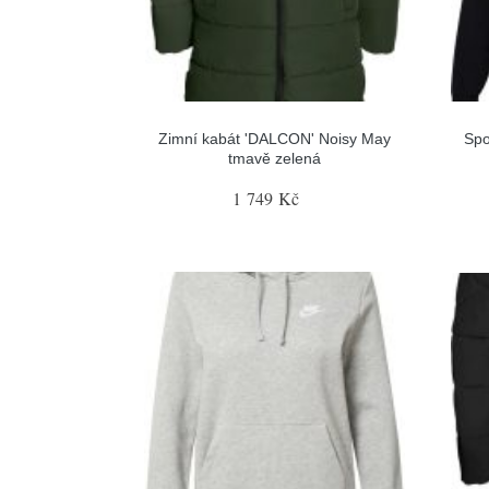
Zimní kabát 'DALCON' Noisy May
Spo
tmavě zelená
1 749 Kč