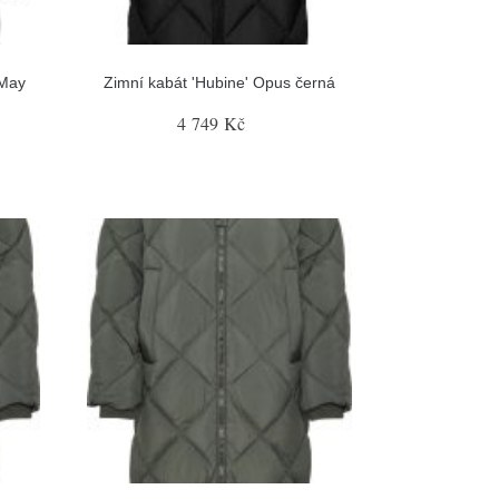
 May
Zimní kabát 'Hubine' Opus černá
4 749 Kč