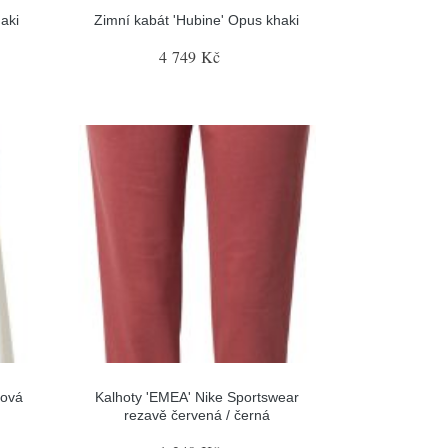
aki
Zimní kabát 'Hubine' Opus khaki
4 749 Kč
mová
Kalhoty 'EMEA' Nike Sportswear
rezavě červená / černá