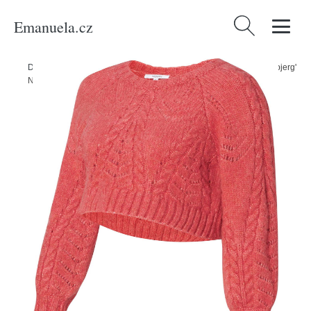
Emanuela.cz
Vyhledávání
Domů
/
Produkty
/
Ženy
/
Oblečení
/
Móda pro plnoštíhlé
/
Svetr 'Esbjerg'
Noppies melounová