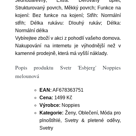
Jednobarevný; Extra: Děrovaný úplet,
Strukturovaný povrch, Měkký povrch; Funkce na
kojení: Bez funkce na kojení; Střih: Normální
střih; Délka rukávu: Dlouhý rukáv; Délka:
Normální délka
Vybírejtee zboží v akci z pohodlí vašeho domova.
Nakupování na internetu je výhodnější než v
kamenné prodejně, která má vyšší náklady.
Popis produktu Svetr 'Esbjerg' Noppies
melounová
EAN:
AF678363751
Cena:
1499 Kč
Výrobce:
Noppies
Kategorie:
Ženy, Oblečení, Móda pro
plnoštíhlé, Svetry & pletené oděvy,
Svetry