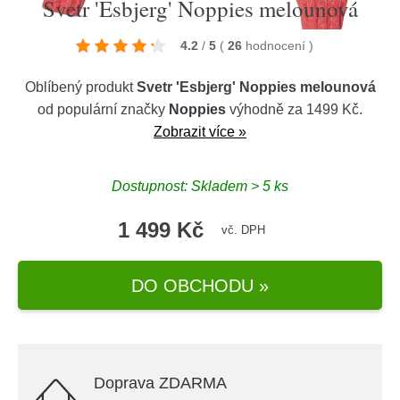
Svetr 'Esbjerg' Noppies melounová
4.2
/
5
(
26
hodnocení
)
Oblíbený produkt
Svetr 'Esbjerg' Noppies melounová
od populární značky
Noppies
výhodně za 1499 Kč.
Zobrazit více »
Dostupnost: Skladem > 5 ks
1 499 Kč
vč. DPH
DO OBCHODU »
Doprava ZDARMA