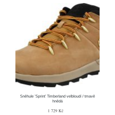
Sněhule 'Sprint' Timberland velbloudí / tmavě
hnědá
1 729 Kč