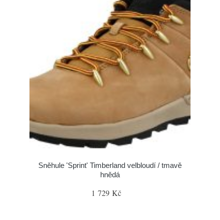
Sněhule 'Sprint' Timberland velbloudí / tmavě
hnědá
1 729 Kč