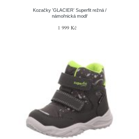
Kozačky 'GLACIER' Superfit režná /
námořnická modř
1 999 Kč