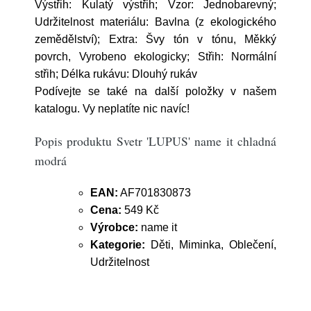
Výstřih: Kulatý výstřih; Vzor: Jednobarevný;
Udržitelnost materiálu: Bavlna (z ekologického
zemědělství); Extra: Švy tón v tónu, Měkký
povrch, Vyrobeno ekologicky; Střih: Normální
střih; Délka rukávu: Dlouhý rukáv
Podívejte se také na další položky v našem
katalogu. Vy neplatíte nic navíc!
Popis produktu Svetr 'LUPUS' name it chladná
modrá
EAN:
AF701830873
Cena:
549 Kč
Výrobce:
name it
Kategorie:
Děti, Miminka, Oblečení,
Udržitelnost