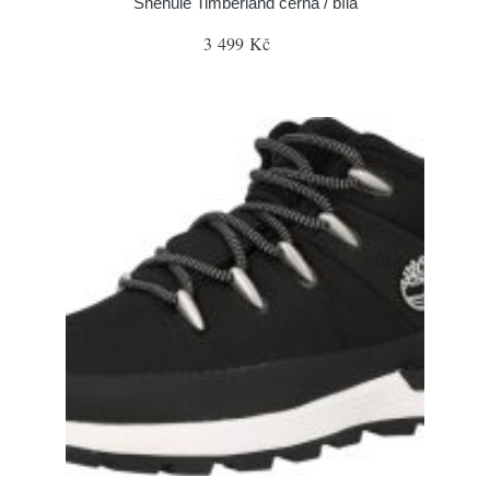
Sněhule Timberland černá / bílá
3 499 Kč