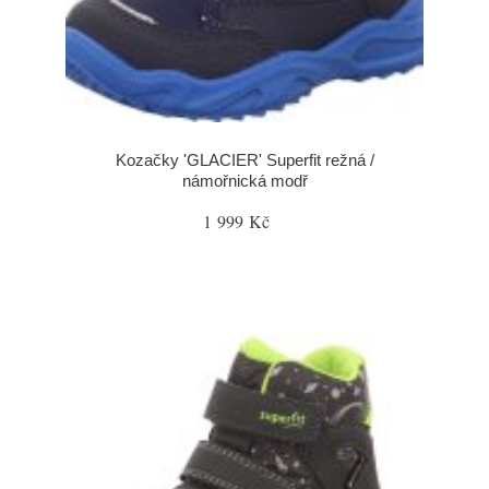
Kozačky 'GLACIER' Superfit režná /
námořnická modř
1 999 Kč