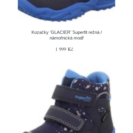
Kozačky 'GLACIER' Superfit režná /
námořnická modř
1 999 Kč