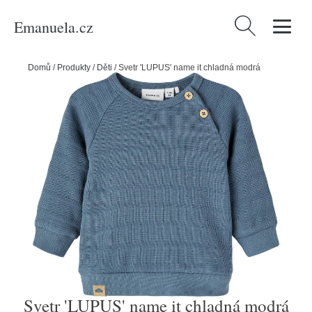
Emanuela.cz
Vyhledávání
Domů
/
Produkty
/
Děti
/
Svetr 'LUPUS' name it chladná modrá
Svetr 'LUPUS' name it chladná modrá