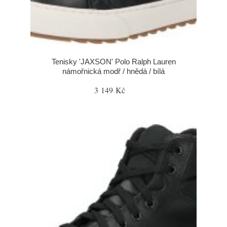
Tenisky 'JAXSON' Polo Ralph Lauren
námořnická modř / hnědá / bílá
3 149 Kč