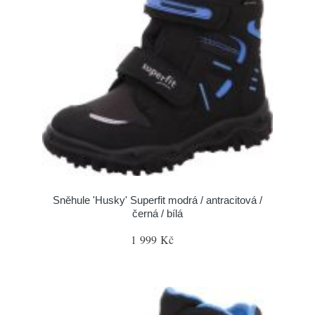
Sněhule 'Husky' Superfit modrá / antracitová /
černá / bílá
1 999 Kč