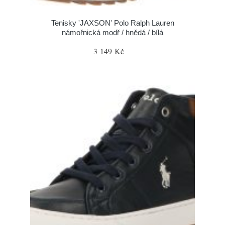
Tenisky 'JAXSON' Polo Ralph Lauren
námořnická modř / hnědá / bílá
3 149 Kč