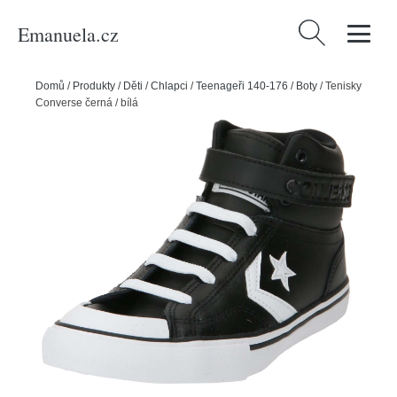
Emanuela.cz
Vyhledávání
Domů
/
Produkty
/
Děti
/
Chlapci
/
Teenageři 140-176
/
Boty
/
Tenisky
Converse černá / bílá