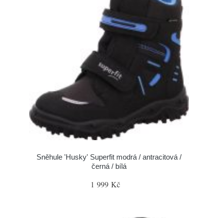
Sněhule 'Husky' Superfit modrá / antracitová /
černá / bílá
1 999 Kč