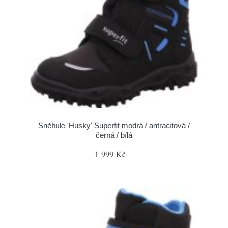
Sněhule 'Husky' Superfit modrá / antracitová /
černá / bílá
1 999 Kč