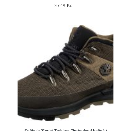
3 649 Kč
Sněhule 'Sprint Trekker' Timberland hnědá /