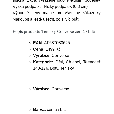
špička; Extra: Vyražené logo, Flexibilní podešev;
Výška podpatku: Nízký podpatek (0-3 cm)
Výhodné ceny máme pro všechny zákazníky.
Nakoupit a ještě ušetřit, co si víc přát.
Popis produktu Tenisky Converse černá / bílá
EAN:
AF687080625
Cena:
1499 Kč
Výrobce:
Converse
Kategorie:
Děti, Chlapci, Teenageři
140-176, Boty, Tenisky
Výrobce:
Converse
Barva:
černá / bílá