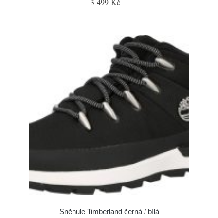
3 499 Kč
Sněhule Timberland černá / bílá