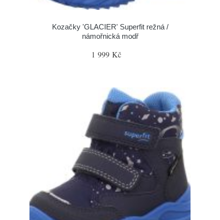
Kozačky 'GLACIER' Superfit režná /
námořnická modř
1 999 Kč