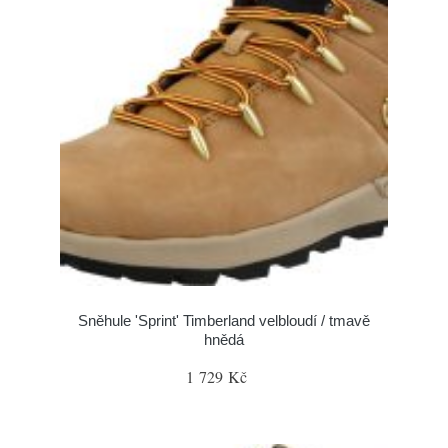
Sněhule 'Sprint' Timberland velbloudí / tmavě
hnědá
1 729 Kč