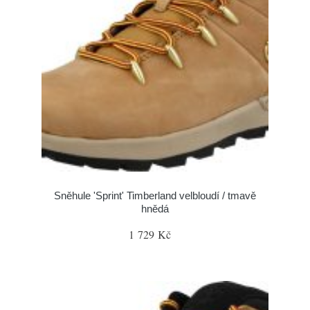
Sněhule 'Sprint' Timberland velbloudí / tmavě
hnědá
1 729 Kč