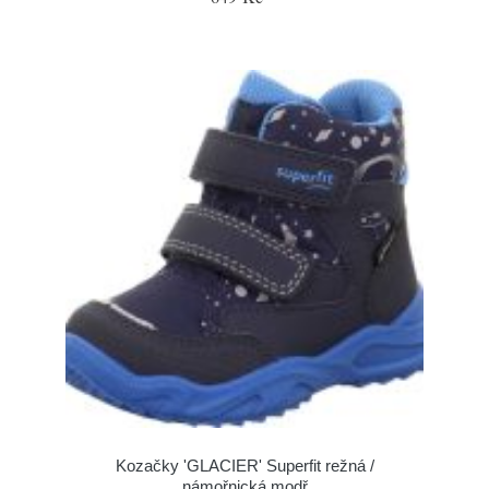
Kozačky 'GLACIER' Superfit režná /
námořnická modř