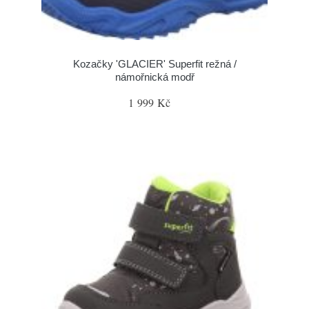
Kozačky 'GLACIER' Superfit režná /
námořnická modř
1 999 Kč