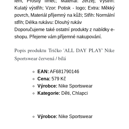
lem, Prošitý límec; Materiál: žerzej; Výstřih:
Kulatý výstřih; Vzor: Potisk - logo; Extra: Měkký
povrch, Materiál příjemný na kůži; Střih: Normální
střih; Délka rukávu: Dlouhý rukáv
Doporučujeme také ostatní produkty z nabídky e-
shopu. Přejeme vám příjemné nakupování.
Popis produktu Tričko 'ALL DAY PLAY' Nike
Sportswear červená / bílá
EAN:
AF681790146
Cena:
579 Kč
Výrobce:
Nike Sportswear
Kategorie:
Děti, Chlapci
Výrobce:
Nike Sportswear