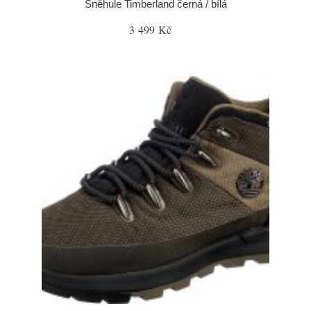
Sněhule Timberland černá / bílá
3 499 Kč