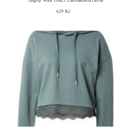
Legíny 'Rool' ONLY Carmakoma černá
629 Kč