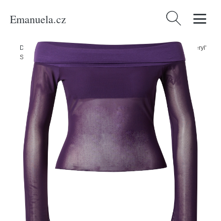
Emanuela.cz
Vyhledávání
Domů
/
Produkty
/
Ženy
/
Oblečení
/
Móda pro plnoštíhlé
/
Tričko 'Beryl'
SHYX fialová