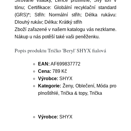
Síťované vsadky, Lehce průsvitné, Švy tón v
tónu; Certifikace: Globální recyklační standard
(GRS)*; Střih: Normální střih; Délka rukávu:
Dlouhý rukáv; Délka: Krátký střih
Zboží zařazené v našem katalogu vás nezklame.
Nákup u nás potěší také vaši peněženku.
Popis produktu Tričko 'Beryl' SHYX fialová
EAN:
AF699837772
Cena:
789 Kč
Výrobce:
SHYX
Kategorie:
Ženy, Oblečení, Móda pro
plnoštíhlé, Trička & topy, Trička
Výrobce:
SHYX