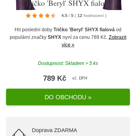
Tričko 'Beryl' SHYX fialová
4.5
/
5
(
12
hodnocení
)
Hit poslední doby
Tričko 'Beryl' SHYX fialová
od
populární značky
SHYX
nyní za cenu 789 Kč.
Zobrazit
více »
Dostupnost: Skladem > 5 ks
789 Kč
vč. DPH
DO OBCHODU »
Doprava ZDARMA