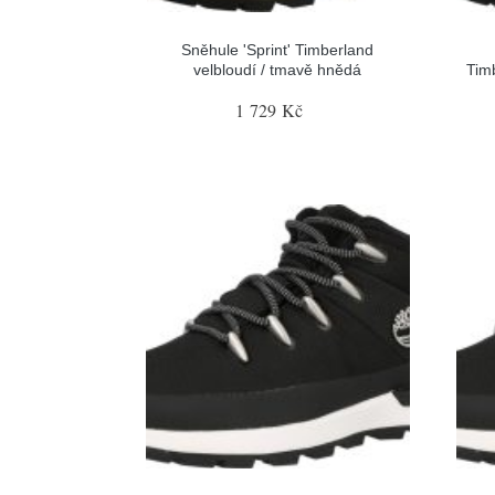
Sněhule 'Sprint' Timberland
velbloudí / tmavě hnědá
Tim
1 729 Kč