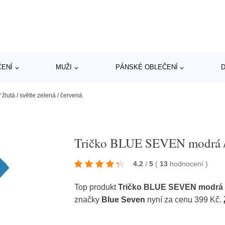
ČENÍ
MUŽI
PÁNSKÉ OBLEČENÍ
D
lutá / světle zelená / červená
Tričko BLUE SEVEN modrá / žl
4.2
/
5
(
13
hodnocení
)
Top produkt
Tričko BLUE SEVEN modrá / ž
značky
Blue Seven
nyní za cenu 399 Kč.