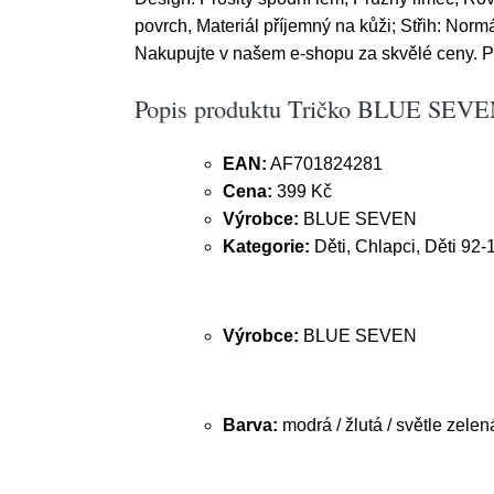
povrch, Materiál příjemný na kůži; Střih: Normá
Nakupujte v našem e-shopu za skvělé ceny. 
Popis produktu Tričko BLUE SEVEN m
EAN:
AF701824281
Cena:
399 Kč
Výrobce:
BLUE SEVEN
Kategorie:
Děti, Chlapci, Děti 92-
Výrobce:
BLUE SEVEN
Barva:
modrá / žlutá / světle zelen