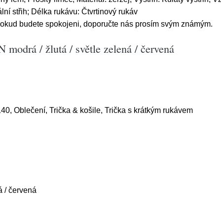
lní střih; Délka rukávu: Čtvrtinový rukáv
Pokud budete spokojeni, doporučte nás prosím svým známým.
odrá / žlutá / světle zelená / červená
140, Oblečení, Trička & košile, Trička s krátkým rukávem
á / červená