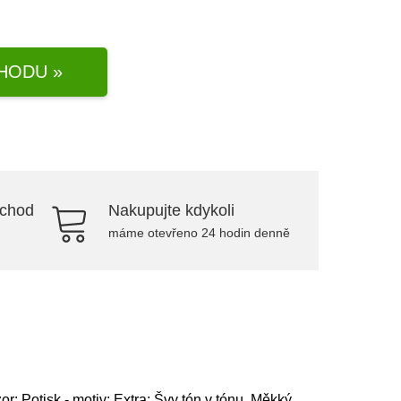
HODU »
bchod
Nakupujte kdykoli
máme otevřeno 24 hodin denně
or: Potisk - motiv; Extra: Švy tón v tónu, Měkký