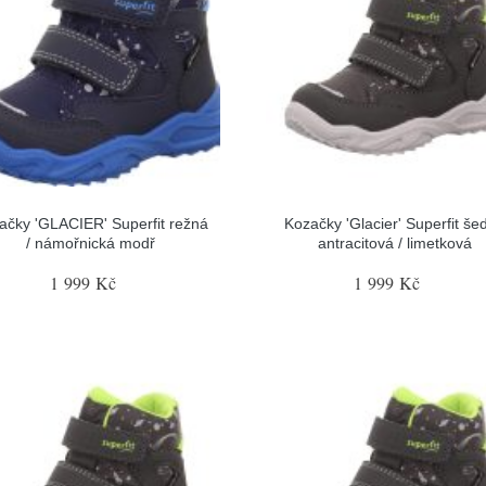
ačky 'GLACIER' Superfit režná
Kozačky 'Glacier' Superfit šed
/ námořnická modř
antracitová / limetková
1 999 Kč
1 999 Kč