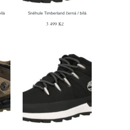
ílá
Sněhule Timberland černá / bílá
3 499 Kč