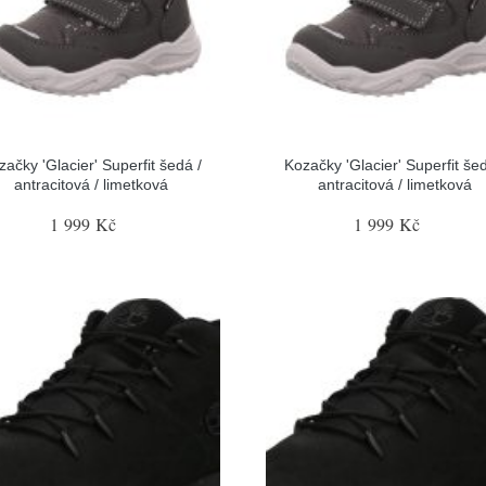
začky 'Glacier' Superfit šedá /
Kozačky 'Glacier' Superfit šed
antracitová / limetková
antracitová / limetková
1 999 Kč
1 999 Kč