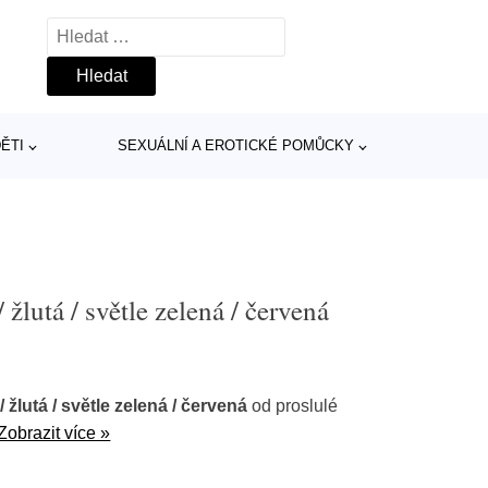
Vyhledávání
ĚTI
SEXUÁLNÍ A EROTICKÉ POMŮCKY
utá / světle zelená / červená
lutá / světle zelená / červená
od proslulé
Zobrazit více »