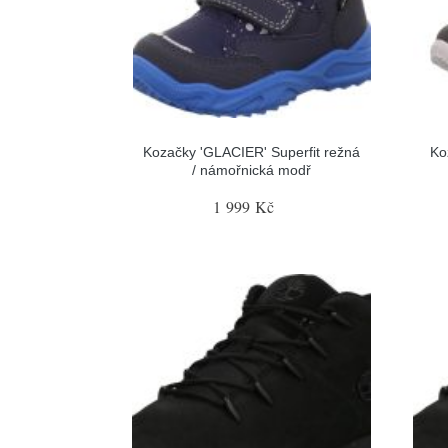
Kozačky 'GLACIER' Superfit režná
Ko
/ námořnická modř
1 999 Kč