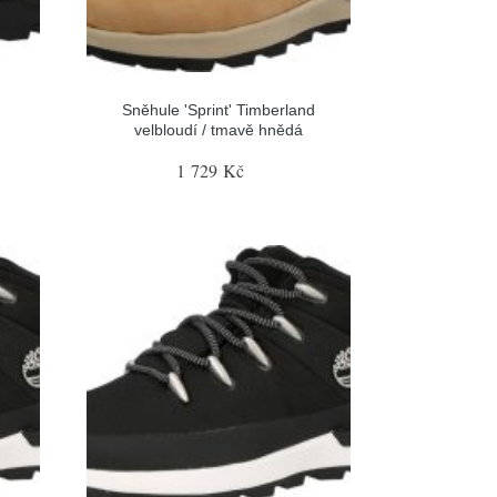
Sněhule 'Sprint' Timberland
velbloudí / tmavě hnědá
1 729 Kč