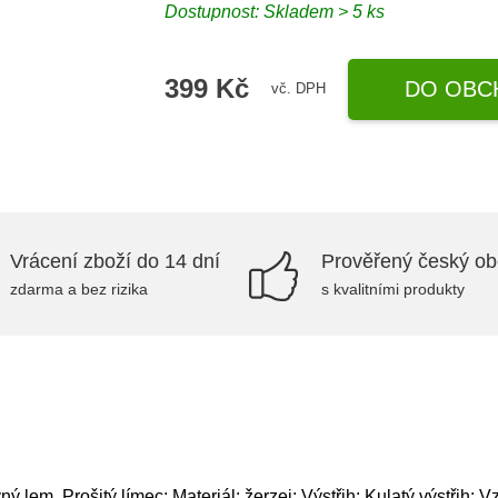
Dostupnost: Skladem > 5 ks
399 Kč
DO OBC
vč. DPH
Vrácení zboží do 14 dní
Prověřený český o
zdarma a bez rizika
s kvalitními produkty
 lem, Prošitý límec; Materiál: žerzej; Výstřih: Kulatý výstřih; Vz