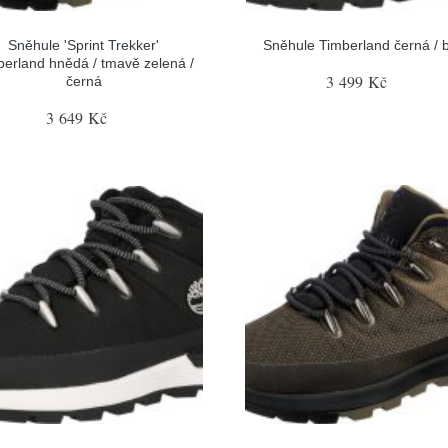
Sněhule 'Sprint Trekker'
Sněhule Timberland černá / b
berland hnědá / tmavě zelená /
3 499 Kč
černá
3 649 Kč