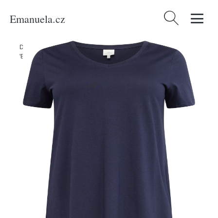
Emanuela.cz
Vyhledávání
Domů
/
Produkty
/
Ženy
/
Oblečení
/
Móda pro plnoštíhlé
/
Tričko
'Bonnie' ONLY Carmakoma noční modrá