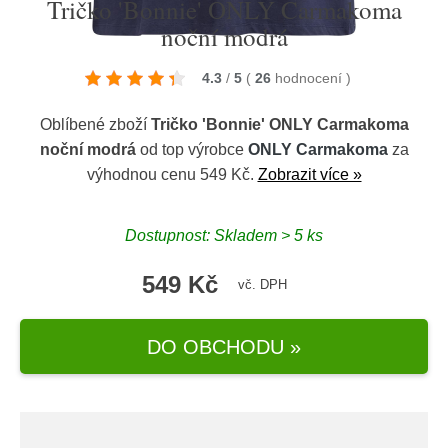
Tričko 'Bonnie' ONLY Carmakoma
noční modrá
4.3
/
5
(
26
hodnocení
)
Oblíbené zboží
Tričko 'Bonnie' ONLY Carmakoma
noční modrá
od top výrobce
ONLY Carmakoma
za
výhodnou cenu 549 Kč.
Zobrazit více »
Dostupnost: Skladem > 5 ks
549 Kč
vč. DPH
DO OBCHODU »