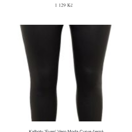
1 129 Kč
Kalhoty 'Even' Vero Moda Curve černá