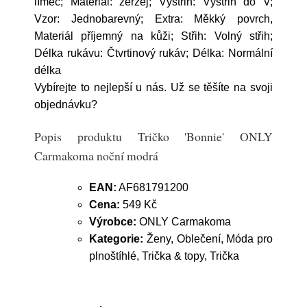
límec; Materiál: žerzej; Výstřih: Výstřih do V;
Vzor: Jednobarevný; Extra: Měkký povrch,
Materiál příjemný na kůži; Střih: Volný střih;
Délka rukávu: Čtvrtinový rukáv; Délka: Normální
délka
Vybírejte to nejlepší u nás. Už se těšíte na svoji
objednávku?
Popis produktu Tričko 'Bonnie' ONLY
Carmakoma noční modrá
EAN:
AF681791200
Cena:
549 Kč
Výrobce:
ONLY Carmakoma
Kategorie:
Ženy, Oblečení, Móda pro
plnoštíhlé, Trička & topy, Trička