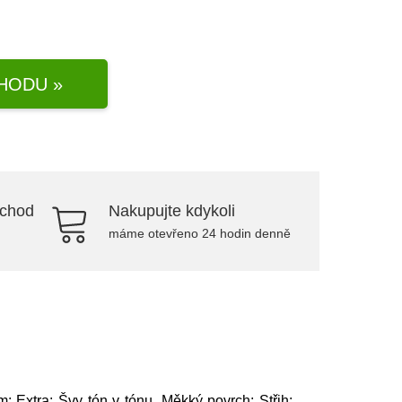
HODU »
bchod
Nakupujte kdykoli
máme otevřeno 24 hodin denně
m; Extra: Švy tón v tónu, Měkký povrch; Střih: