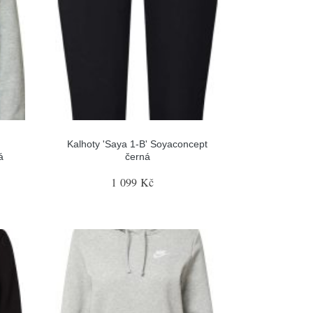
Kalhoty 'Saya 1-B' Soyaconcept
á
černá
1 099 Kč