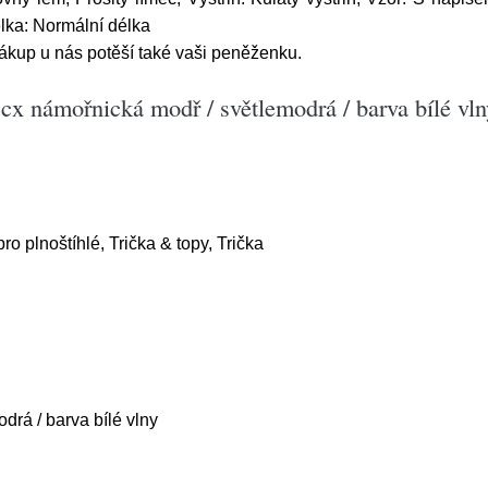
élka: Normální délka
ákup u nás potěší také vaši peněženku.
ccx námořnická modř / světlemodrá / barva bílé vln
o plnoštíhlé, Trička & topy, Trička
drá / barva bílé vlny