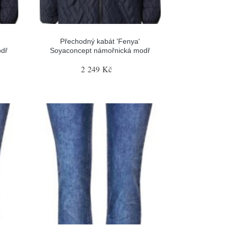
Přechodný kabát 'Fenya'
odř
Soyaconcept námořnická modř
2 249 Kč