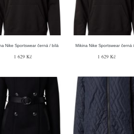
na Nike Sportswear černá / bílá
Mikina Nike Sportswear černá /
1 629 Kč
1 629 Kč