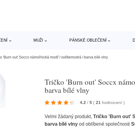
ČENÍ
MUŽI
PÁNSKÉ OBLEČENÍ
D
ko 'Burn out' Soccx námořnická modř / světlemodrá / barva bílé vlny
Tričko 'Burn out' Soccx námo
barva bílé vlny
4.2
/
5
(
21
hodnocení
)
Velmi žádaný produkt,
Tričko 'Burn out'
barva bílé vlny
od oblíbené společnosti
S