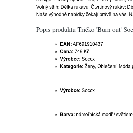
Volný střih; Délka rukávu: Čtvrtinový rukáv; D
Naše výhodné nabídky čekají právě na vás. N
Popis produktu Tričko 'Burn out' So
EAN:
AF691910437
Cena:
749 Kč
Výrobce:
Soccx
Kategorie:
Ženy, Oblečení, Móda pr
Výrobce:
Soccx
Barva:
námořnická modř / světlemo