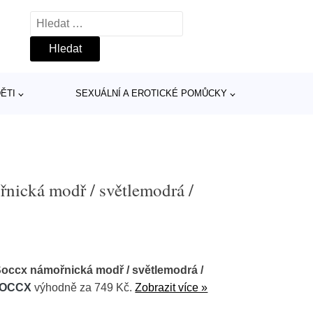
Vyhledávání
ĚTI
SEXUÁLNÍ A EROTICKÉ POMŮCKY
řnická modř / světlemodrá /
 Soccx námořnická modř / světlemodrá /
OCCX
výhodně za 749 Kč.
Zobrazit více »