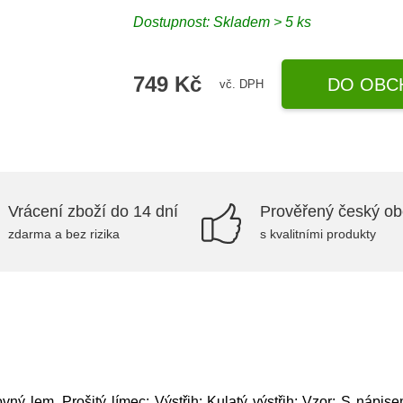
Dostupnost: Skladem > 5 ks
749 Kč
DO OBC
vč. DPH
Vrácení zboží do 14 dní
Prověřený český o
zdarma a bez rizika
s kvalitními produkty
ný lem, Prošitý límec; Výstřih: Kulatý výstřih; Vzor: S nápise