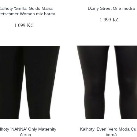
Kalhoty 'Smilla' Guido Maria
Džíny Street One modrá
retschmer Women mix barev
1 999 Kč
1 099 Kč
lhoty 'NANNA' Only Maternity
Kalhoty 'Even' Vero Moda Cu
černá
černá