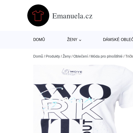
Emanuela.cz
DOMŮ
ŽENY
DÁMSKÉ OBLE
Domů
/
Produkty
/
Ženy
/
Oblečení
/
Móda pro plnoštíhlé
/
Trič