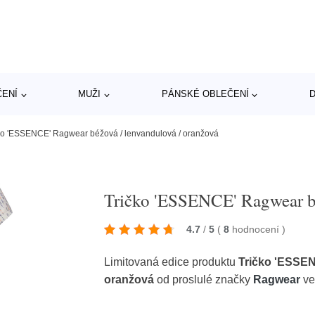
ČENÍ
MUŽI
PÁNSKÉ OBLEČENÍ
D
ko 'ESSENCE' Ragwear béžová / lenvandulová / oranžová
Tričko 'ESSENCE' Ragwear bé
4.7
/
5
(
8
hodnocení
)
Limitovaná edice produktu
Tričko 'ESSEN
oranžová
od proslulé značky
Ragwear
ve