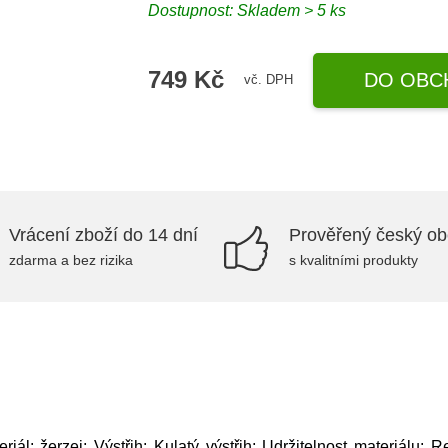
Dostupnost: Skladem > 5 ks
749 Kč
DO OBC
vč. DPH
Vrácení zboží do 14 dní
Prověřený český o
zdarma a bez rizika
s kvalitními produkty
ál: žerzej; Výstřih: Kulatý výstřih; Udržitelnost materiálu: 