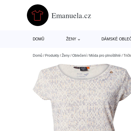
Emanuela.cz
DOMŮ
ŽENY
DÁMSKÉ OBLE
Domů
/
Produkty
/
Ženy
/
Oblečení
/
Móda pro plnoštíhlé
/
Trič