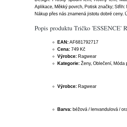
Aplikace, Měkký povrch, Potisk značky; Střih: 
Nákup přes nás znamená jistotu dobré ceny. Ú
Popis produktu Tričko 'ESSENCE' Ra
EAN:
AF681792717
Cena:
749 Kč
Výrobce:
Ragwear
Kategorie:
Ženy, Oblečení, Móda pr
Výrobce:
Ragwear
Barva:
béžová / lenvandulová / o