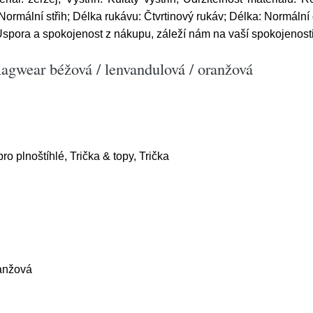
Normální střih; Délka rukávu: Čtvrtinový rukáv; Délka: Normální
spora a spokojenost z nákupu, záleží nám na vaší spokojenosti
gwear béžová / lenvandulová / oranžová
o plnoštíhlé, Trička & topy, Trička
ranžová