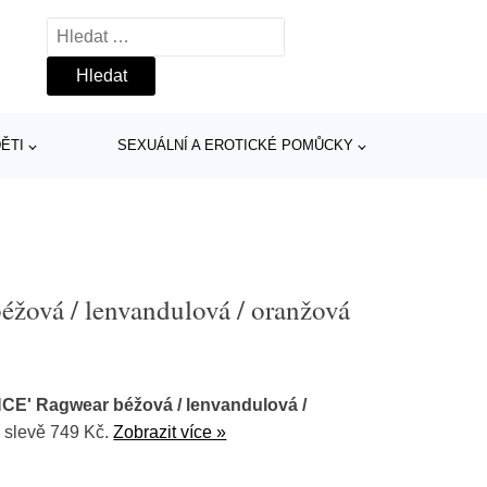
Vyhledávání
ĚTI
SEXUÁLNÍ A EROTICKÉ POMŮCKY
žová / lenvandulová / oranžová
CE' Ragwear béžová / lenvandulová /
 slevě 749 Kč.
Zobrazit více »