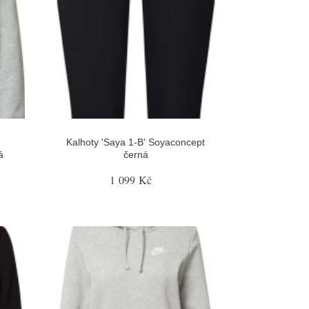
Kalhoty 'Saya 1-B' Soyaconcept
á
černá
1 099 Kč