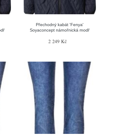
Přechodný kabát 'Fenya'
odř
Soyaconcept námořnická modř
2 249 Kč