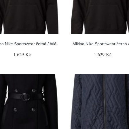
na Nike Sportswear černá / bílá
Mikina Nike Sportswear černá /
1 629 Kč
1 629 Kč