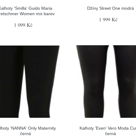
Kalhoty 'Smilla' Guido Maria
Džíny Street One modrá
retschmer Women mix barev
1 999 Kč
1 099 Kč
lhoty 'NANNA' Only Maternity
Kalhoty 'Even' Vero Moda Cu
černá
černá