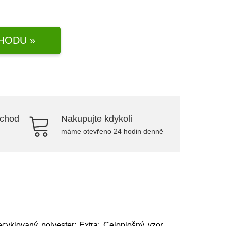
HODU »
bchod
Nakupujte kdykoli
máme otevřeno 24 hodin denně
Recyklovaný polyester; Extra: Celoplošný vzor,