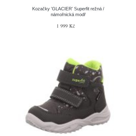
Kozačky 'GLACIER' Superfit režná /
námořnická modř
1 999 Kč