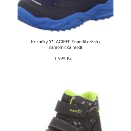
Kozačky 'GLACIER' Superfit režná /
námořnická modř
1 999 Kč