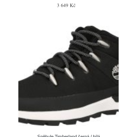
3 649 Kč
Sněhule Timberland černá / bílá