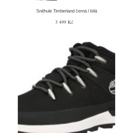
Sněhule Timberland černá / bílá
3 499 Kč