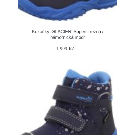
Kozačky 'GLACIER' Superfit režná /
námořnická modř
1 999 Kč