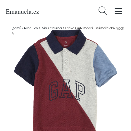
Emanuela.cz
Vyhledávání
Domů
/
Produkty
/
Děti
/
Chlapci
/
Tričko GAP modrá / námořnická modř
/ šedá / burgundská červeň