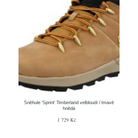
Sněhule 'Sprint' Timberland velbloudí / tmavě
hnědá
1 729 Kč