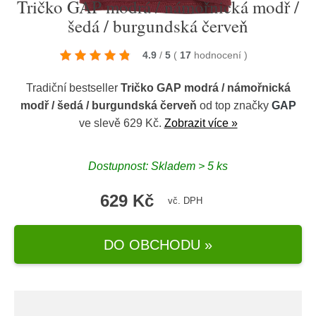
Tričko GAP modrá / námořnická modř /
šedá / burgundská červeň
4.9
/
5
(
17
hodnocení
)
Tradiční bestseller
Tričko GAP modrá / námořnická
modř / šedá / burgundská červeň
od top značky
GAP
ve slevě 629 Kč.
Zobrazit více »
Dostupnost: Skladem > 5 ks
629 Kč
vč. DPH
DO OBCHODU »