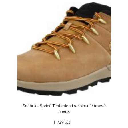
Sněhule 'Sprint' Timberland velbloudí / tmavě
hnědá
1 729 Kč