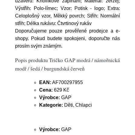
uzávěru: Knoflíkové zapínání; Materiál: žerzej;
Výstřih: Polo-límec; Vzor: Potisk - logo; Extra:
Celoplošný vzor, Měkký povrch; Střih: Normální
střih; Délka rukávu: Čtvrtinový rukáv
Doporučujeme pouze prověřené prodejce a e-
shopy. Pokud budete spokojeni, doporučte nás
prosím svým známým.
Popis produktu Tričko GAP modrá / námořnická
modř / šedá / burgundská červeň
EAN:
AF700297955
Cena:
629 Kč
Výrobce:
GAP
Kategorie:
Děti, Chlapci
Výrobce:
GAP