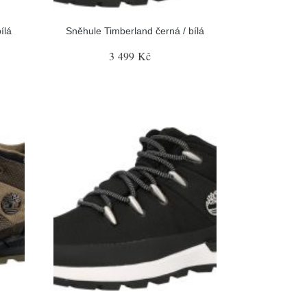
ílá
Sněhule Timberland černá / bílá
3 499 Kč