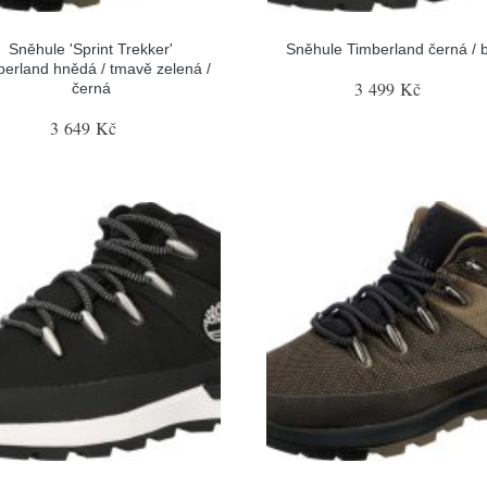
Sněhule 'Sprint Trekker'
Sněhule Timberland černá / b
berland hnědá / tmavě zelená /
3 499 Kč
černá
3 649 Kč