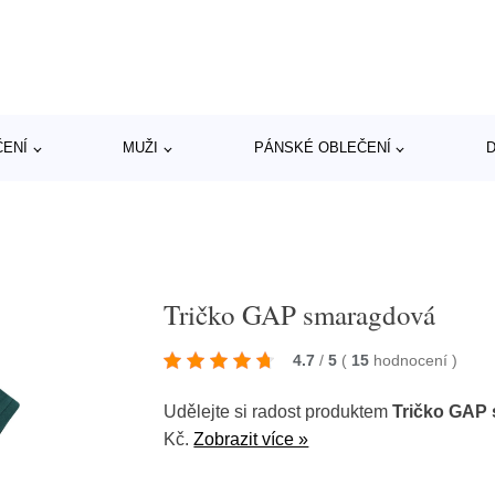
ČENÍ
MUŽI
PÁNSKÉ OBLEČENÍ
D
Tričko GAP smaragdová
4.7
/
5
(
15
hodnocení
)
Udělejte si radost produktem
Tričko GAP
Kč.
Zobrazit více »