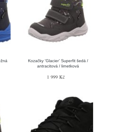
ežná
Kozačky 'Glacier' Superfit šedá /
antracitová / limetková
1 999 Kč