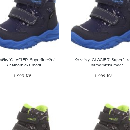
ačky 'GLACIER' Superfit režná
Kozačky 'GLACIER' Superfit r
/ námořnická modř
/ námořnická modř
1 999 Kč
1 999 Kč