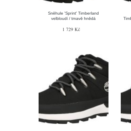
Sněhule 'Sprint' Timberland
velbloudí / tmavě hnědá
Tim
1 729 Kč