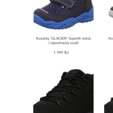
Kozačky 'GLACIER' Superfit režná
Ko
/ námořnická modř
1 999 Kč