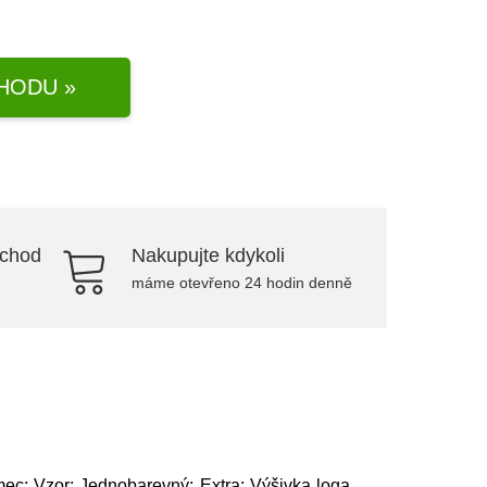
HODU »
bchod
Nakupujte kdykoli
máme otevřeno 24 hodin denně
ímec; Vzor: Jednobarevný; Extra: Výšivka loga,