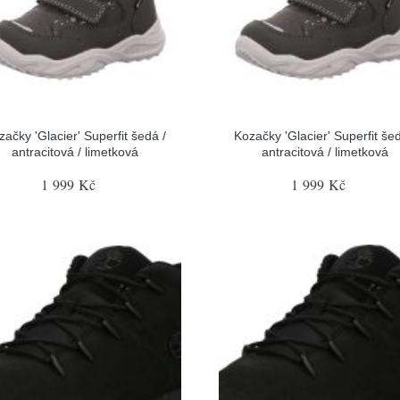
začky 'Glacier' Superfit šedá /
Kozačky 'Glacier' Superfit šed
antracitová / limetková
antracitová / limetková
1 999 Kč
1 999 Kč