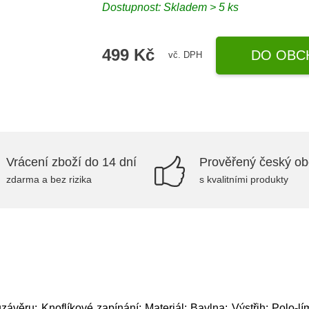
Dostupnost: Skladem > 5 ks
499 Kč
DO OBC
vč. DPH
Vrácení zboží do 14 dní
Prověřený český o
zdarma a bez rizika
s kvalitními produkty
ávěru: Knoflíkové zapínání; Materiál: Bavlna; Výstřih: Polo-l