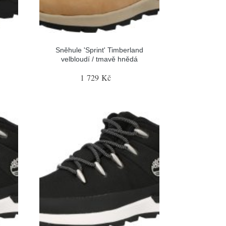
Sněhule 'Sprint' Timberland
velbloudí / tmavě hnědá
1 729 Kč