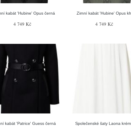
ní kabát 'Hubine' Opus černá
Zimní kabát 'Hubine' Opus kh
4 749 Kč
4 749 Kč
ní kabát 'Patrice' Guess černá
Společenské šaty Laona kré