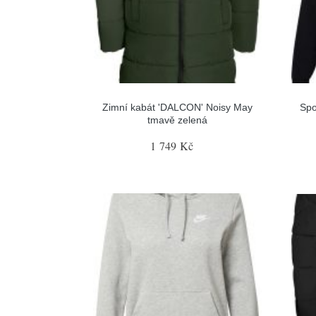
Zimní kabát 'DALCON' Noisy May
Spo
tmavě zelená
1 749 Kč