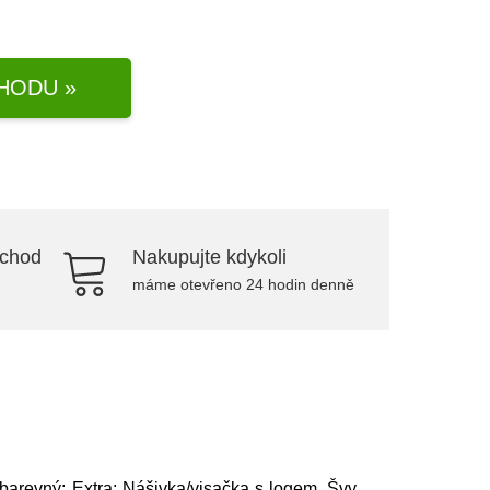
HODU »
bchod
Nakupujte kdykoli
máme otevřeno 24 hodin denně
nobarevný; Extra: Nášivka/visačka s logem, Švy