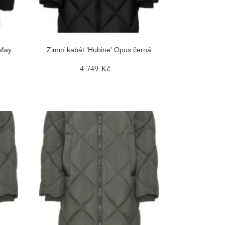
 May
Zimní kabát 'Hubine' Opus černá
4 749 Kč