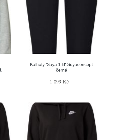
Kalhoty 'Saya 1-B' Soyaconcept
á
černá
1 099 Kč