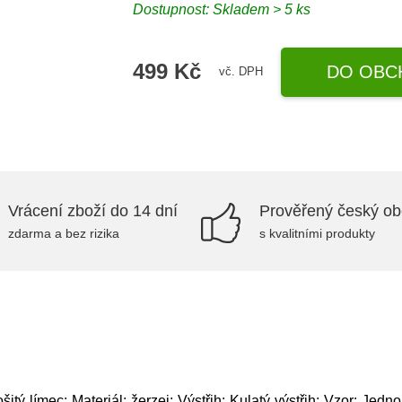
Dostupnost: Skladem > 5 ks
499 Kč
DO OBC
vč. DPH
Vrácení zboží do 14 dní
Prověřený český o
zdarma a bez rizika
s kvalitními produkty
šitý límec; Materiál: žerzej; Výstřih: Kulatý výstřih; Vzor: Jed