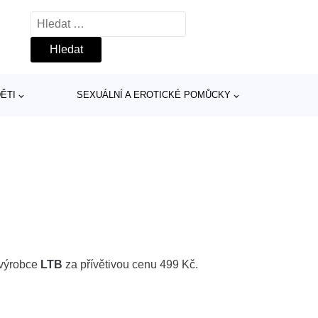
Vyhledávání
ĚTI
SEXUÁLNÍ A EROTICKÉ POMŮCKY
 výrobce
LTB
za přívětivou cenu 499 Kč.