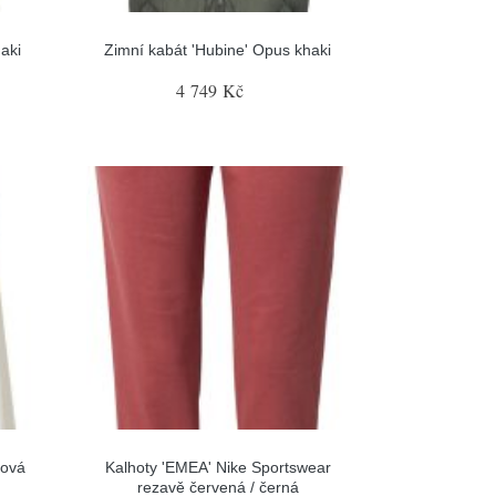
aki
Zimní kabát 'Hubine' Opus khaki
4 749 Kč
mová
Kalhoty 'EMEA' Nike Sportswear
rezavě červená / černá