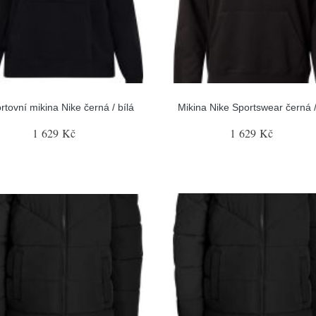
rtovní mikina Nike černá / bílá
Mikina Nike Sportswear černá /
1 629 Kč
1 629 Kč