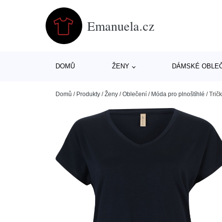
Emanuela.cz
DOMŮ
ŽENY
DÁMSKÉ OBLE
Domů
/
Produkty
/
Ženy
/
Oblečení
/
Móda pro plnoštíhlé
/
Trič