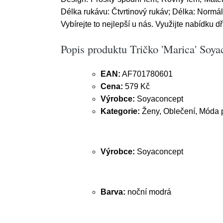
Délka rukávu: Čtvrtinový rukáv; Délka: Normál
Vybírejte to nejlepší u nás. Využijte nabídku d
Popis produktu Tričko 'Marica' Soy
EAN:
AF701780601
Cena:
579 Kč
Výrobce:
Soyaconcept
Kategorie:
Ženy, Oblečení, Móda pr
Výrobce:
Soyaconcept
Barva:
noční modrá