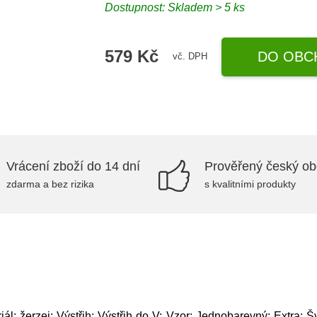
Dostupnost: Skladem > 5 ks
579 Kč
DO OBC
vč. DPH
Vrácení zboží do 14 dní
Prověřený český o
zdarma a bez rizika
s kvalitními produkty
l: žerzej; Výstřih: Výstřih do V; Vzor: Jednobarevný; Extra: Šv