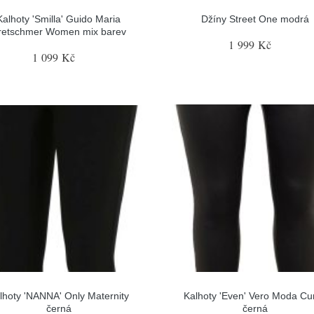
Kalhoty 'Smilla' Guido Maria
Džíny Street One modrá
retschmer Women mix barev
1 999 Kč
1 099 Kč
lhoty 'NANNA' Only Maternity
Kalhoty 'Even' Vero Moda Cu
černá
černá