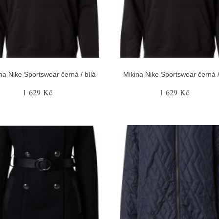
na Nike Sportswear černá / bílá
Mikina Nike Sportswear černá /
1 629 Kč
1 629 Kč