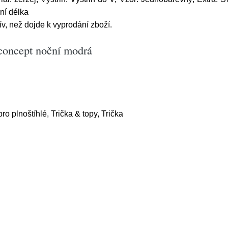
ní délka
řív, než dojde k vyprodání zboží.
aconcept noční modrá
o plnoštíhlé, Trička & topy, Trička