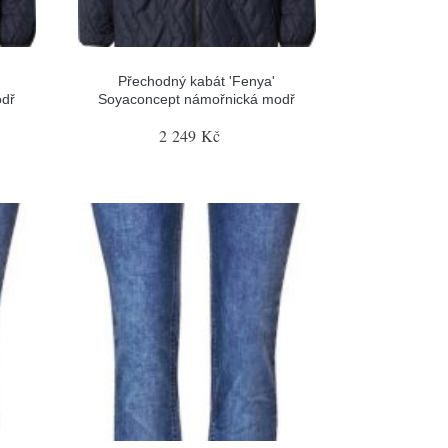
Přechodný kabát 'Fenya'
odř
Soyaconcept námořnická modř
2 249 Kč