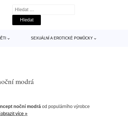
Vyhledávání
ĚTI
SEXUÁLNÍ A EROTICKÉ POMŮCKY
 noční modrá
oncept noční modrá
od populárního výrobce
obrazit více »