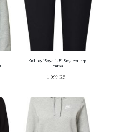
Kalhoty 'Saya 1-B' Soyaconcept
á
černá
1 099 Kč