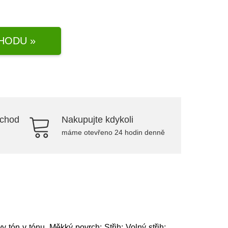
HODU »
bchod
Nakupujte kdykoli
máme otevřeno 24 hodin denně
y tón v tónu, Měkký povrch; Střih: Volný střih;