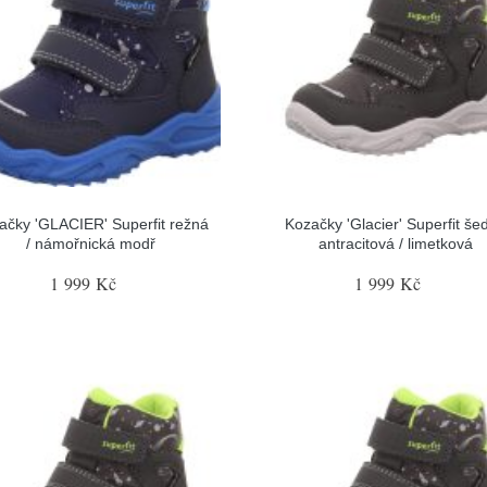
ačky 'GLACIER' Superfit režná
Kozačky 'Glacier' Superfit šed
/ námořnická modř
antracitová / limetková
1 999 Kč
1 999 Kč