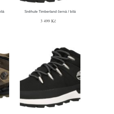
ílá
Sněhule Timberland černá / bílá
3 499 Kč