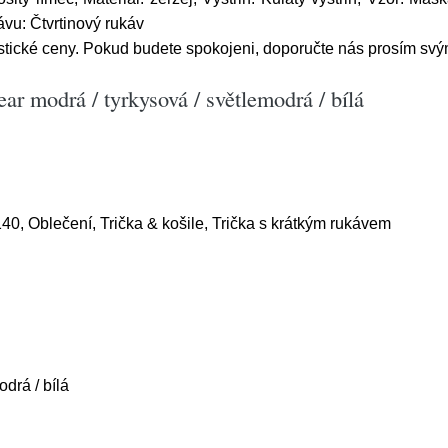
ávu: Čtvrtinový rukáv
astické ceny. Pokud budete spokojeni, doporučte nás prosím s
ar modrá / tyrkysová / světlemodrá / bílá
140, Oblečení, Trička & košile, Trička s krátkým rukávem
odrá / bílá