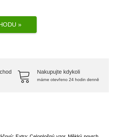
HODU »
bchod
Nakupujte kdykoli
máme otevřeno 24 hodin denně
skáčový; Extra: Celoplošný vzor, Měkký povrch,