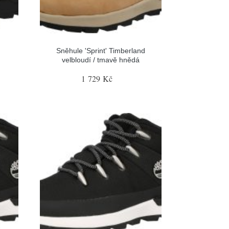
Sněhule 'Sprint' Timberland
velbloudí / tmavě hnědá
1 729 Kč