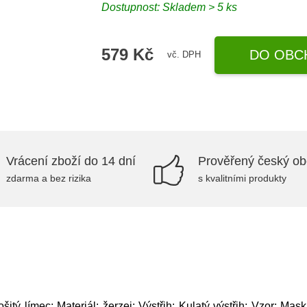
Dostupnost: Skladem > 5 ks
579 Kč
DO OBC
vč. DPH
Vrácení zboží do 14 dní
Prověřený český o
zdarma a bez rizika
s kvalitními produkty
šitý límec; Materiál: žerzej; Výstřih: Kulatý výstřih; Vzor: Ma