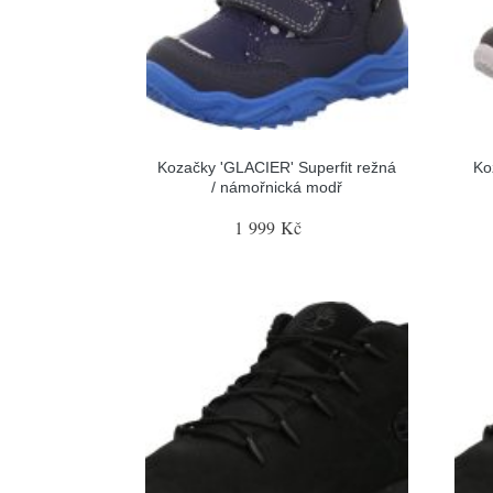
Kozačky 'GLACIER' Superfit režná
Ko
/ námořnická modř
1 999 Kč