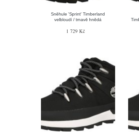
Sněhule 'Sprint' Timberland
velbloudí / tmavě hnědá
Tim
1 729 Kč