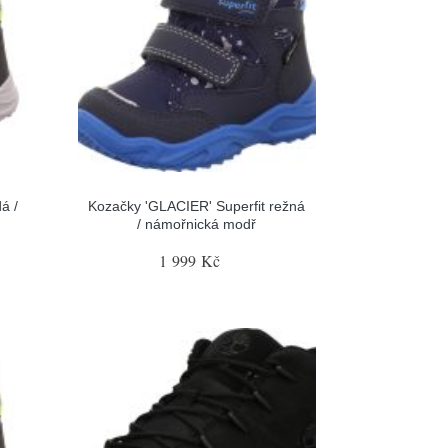
á /
Kozačky 'GLACIER' Superfit režná
/ námořnická modř
1 999 Kč