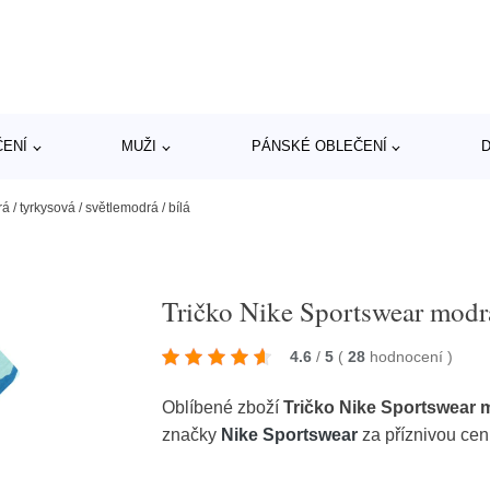
ČENÍ
MUŽI
PÁNSKÉ OBLEČENÍ
D
 / tyrkysová / světlemodrá / bílá
Tričko Nike Sportswear modrá 
4.6
/
5
(
28
hodnocení
)
Oblíbené zboží
Tričko Nike Sportswear m
značky
Nike Sportswear
za příznivou ce