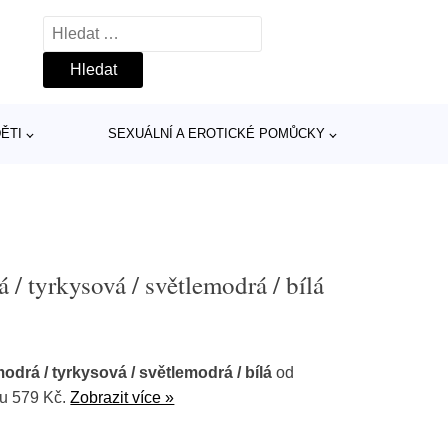
Vyhledávání
ĚTI
SEXUÁLNÍ A EROTICKÉ POMŮCKY
/ tyrkysová / světlemodrá / bílá
odrá / tyrkysová / světlemodrá / bílá
od
nu 579 Kč.
Zobrazit více »