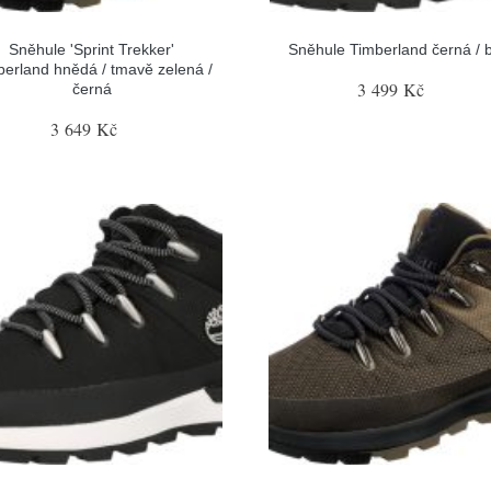
Sněhule 'Sprint Trekker'
Sněhule Timberland černá / b
berland hnědá / tmavě zelená /
3 499 Kč
černá
3 649 Kč