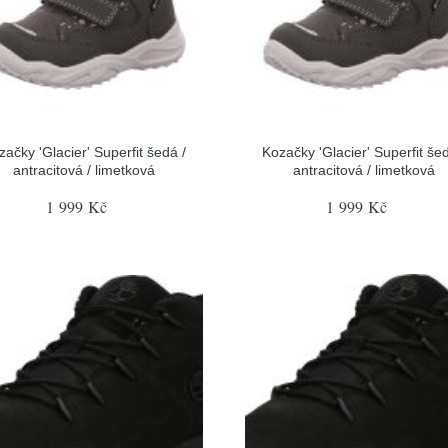
začky 'Glacier' Superfit šedá /
Kozačky 'Glacier' Superfit šed
antracitová / limetková
antracitová / limetková
1 999 Kč
1 999 Kč