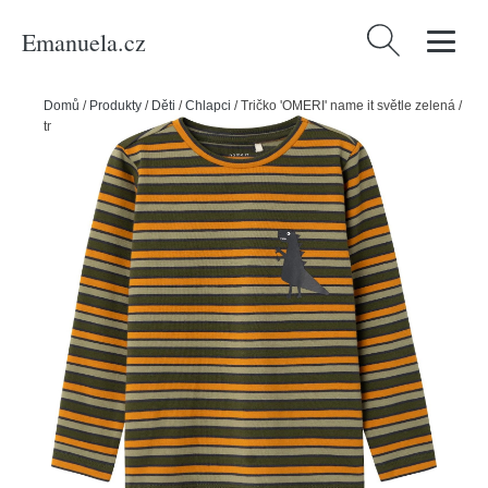
Emanuela.cz
Vyhledávání
Domů
/
Produkty
/
Děti
/
Chlapci
/
Tričko 'OMERI' name it světle zelená /
tmavě zelená / oranžová