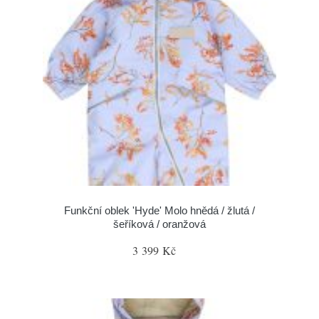
Funkční oblek 'Hyde' Molo hnědá / žlutá /
šeříková / oranžová
3 399 Kč