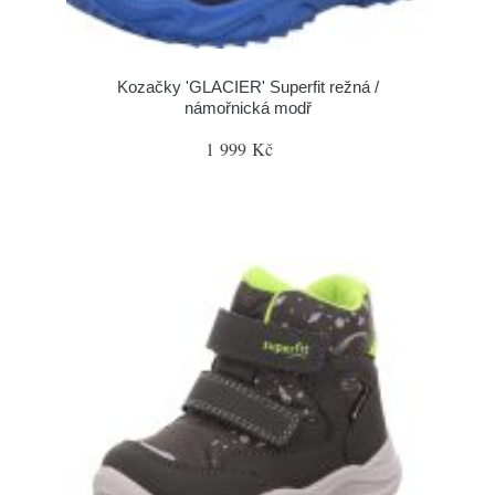
Kozačky 'GLACIER' Superfit režná /
námořnická modř
1 999 Kč