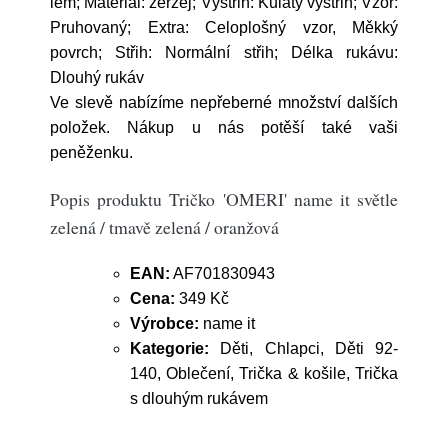
lem; Materiál: žerzej; Výstřih: Kulatý výstřih; Vzor:
Pruhovaný; Extra: Celoplošný vzor, Měkký
povrch; Střih: Normální střih; Délka rukávu:
Dlouhý rukáv
Ve slevě nabízíme nepřeberné množství dalších
položek. Nákup u nás potěší také vaši
peněženku.
Popis produktu Tričko 'OMERI' name it světle
zelená / tmavě zelená / oranžová
EAN:
AF701830943
Cena:
349 Kč
Výrobce:
name it
Kategorie:
Děti, Chlapci, Děti 92-
140, Oblečení, Trička & košile, Trička
s dlouhým rukávem