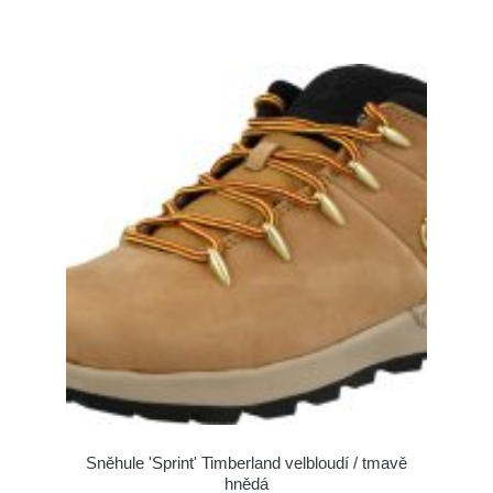
Sněhule 'Sprint' Timberland velbloudí / tmavě
hnědá