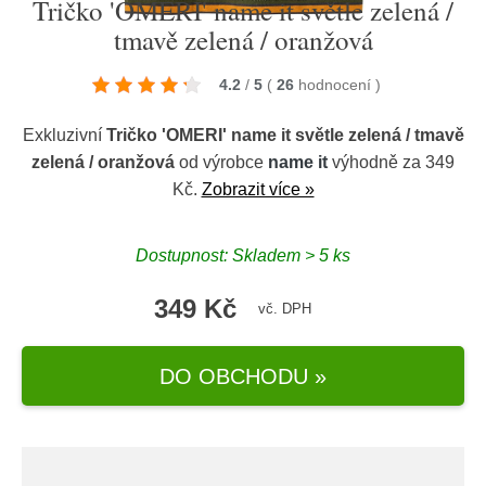
Tričko 'OMERI' name it světle zelená /
tmavě zelená / oranžová
4.2
/
5
(
26
hodnocení
)
Exkluzivní
Tričko 'OMERI' name it světle zelená / tmavě
zelená / oranžová
od výrobce
name it
výhodně za 349
Kč.
Zobrazit více »
Dostupnost: Skladem > 5 ks
349 Kč
vč. DPH
DO OBCHODU »