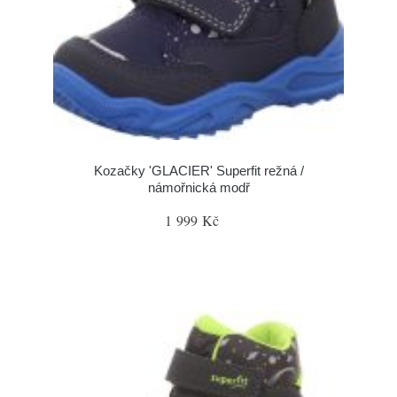
Kozačky 'GLACIER' Superfit režná /
námořnická modř
1 999 Kč