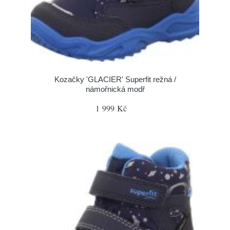
Kozačky 'GLACIER' Superfit režná /
námořnická modř
1 999 Kč