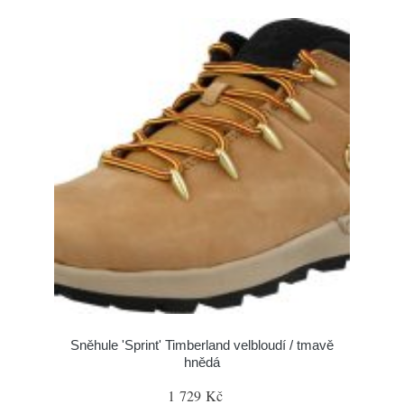
Sněhule 'Sprint' Timberland velbloudí / tmavě
hnědá
1 729 Kč