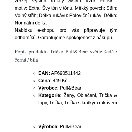
žerzej; Výstřih: Kulatý výstřih; Vzor: Potisk -
motiv; Extra: Švy tón v tónu, Měkký povrch; Střih:
Volný střih; Délka rukávu: Poloviční rukáv; Délka:
Normální délka
Nabídku e-shopu pro vás připravuje tým
odborníků. Garantujeme spokojenost z nákupu.
Popis produktu Tričko Pull&Bear světle šedá /
černá / bílá
EAN:
AF690511442
Cena:
449 Kč
Výrobce:
Pull&Bear
Kategorie:
Ženy, Oblečení, Trička &
topy, Trička, Trička s krátkým rukávem
Výrobce:
Pull&Bear