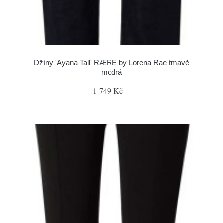
Džíny 'Ayana Tall' RÆRE by Lorena Rae tmavě
modrá
1 749 Kč