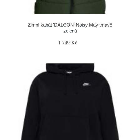
Zimní kabát 'DALCON' Noisy May tmavě
zelená
1 749 Kč