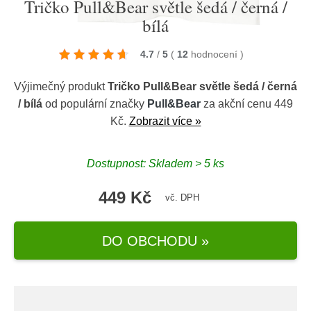
Tričko Pull&Bear světle šedá / černá /
bílá
4.7
/
5
(
12
hodnocení
)
Výjimečný produkt
Tričko Pull&Bear světle šedá / černá
/ bílá
od populární značky
Pull&Bear
za akční cenu 449
Kč.
Zobrazit více »
Dostupnost: Skladem > 5 ks
449 Kč
vč. DPH
DO OBCHODU »