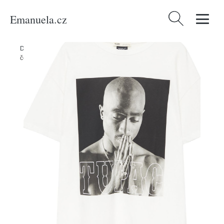
Emanuela.cz
Vyhledávání
Domů
/
Produkty
/
Ženy
/
Oblečení
/
Tričko Pull&Bear světle šedá /
černá / bílá