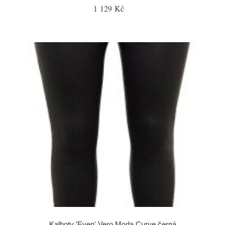
1 129 Kč
Kalhoty 'Even' Vero Moda Curve černá