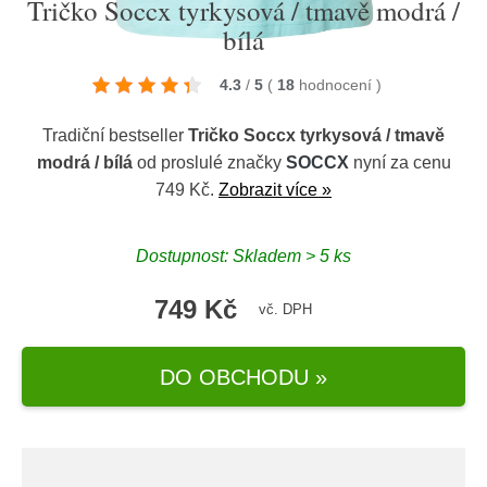
Tričko Soccx tyrkysová / tmavě modrá /
bílá
4.3
/
5
(
18
hodnocení
)
Tradiční bestseller
Tričko Soccx tyrkysová / tmavě
modrá / bílá
od proslulé značky
SOCCX
nyní za cenu
749 Kč.
Zobrazit více »
Dostupnost: Skladem > 5 ks
749 Kč
vč. DPH
DO OBCHODU »