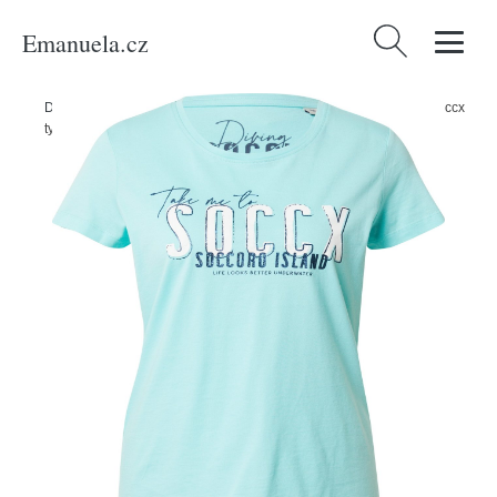
Emanuela.cz
Vyhledávání
Domů
/
Produkty
/
Ženy
/
Oblečení
/
Móda pro plnoštíhlé
/
Tričko Soccx
tyrkysová / tmavě modrá / bílá