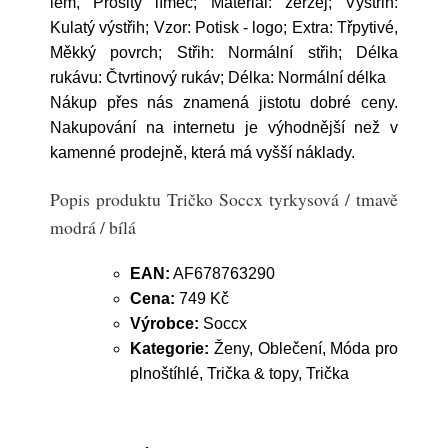
lem, Prošitý límec; Materiál: žerzej; Výstřih:
Kulatý výstřih; Vzor: Potisk - logo; Extra: Třpytivé,
Měkký povrch; Střih: Normální střih; Délka
rukávu: Čtvrtinový rukáv; Délka: Normální délka
Nákup přes nás znamená jistotu dobré ceny.
Nakupování na internetu je výhodnější než v
kamenné prodejně, která má vyšší náklady.
Popis produktu Tričko Soccx tyrkysová / tmavě
modrá / bílá
EAN:
AF678763290
Cena:
749 Kč
Výrobce:
Soccx
Kategorie:
Ženy, Oblečení, Móda pro
plnoštíhlé, Trička & topy, Trička