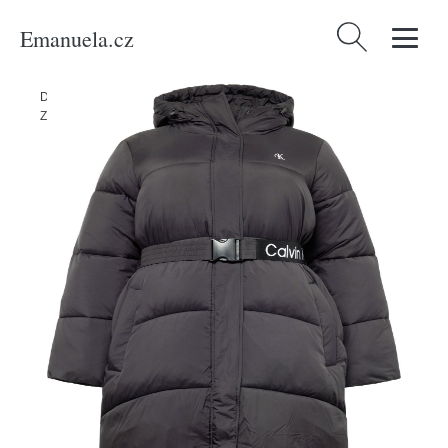
Emanuela.cz
Vyhledávání
Domů
/
Produkty
/
Ženy
/
Oblečení
/
Udržitelnost
/
Bundy & kabáty
/
Zimní kabát Calvin Klein Jeans Curve černá / bílá