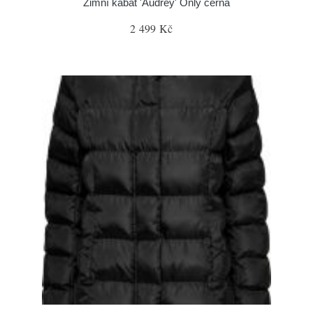
Zimní kabát 'Audrey' Only černá
2 499 Kč