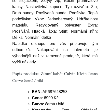
se stojáčkem, Skrytý zip, Boční průhmatové
kapsy, Nastavitelná kapuce; Typ uzávěru: Zip;
Druh bundy: Prošívaná bunda; Podšívka: Teplá
podešívka; Vzor: Jednobarevný; Udržitelnost
materiálu: Recyklovaný polyester; Extra:
Prošívání, Hladká látka; Střih: Normální střih;
Délka: Normální délka
Nabídku e-shopu pro vás připravuje tým
odborníků. Nakupování na internetu je
výhodnější než v kamenné prodejně, která má
vyšší náklady.
Popis produktu Zimní kabát Calvin Klein Jeans
Curve černá / bílá
EAN:
AF687648253
Cena:
6999 Kč
Barva:
černá / bílá