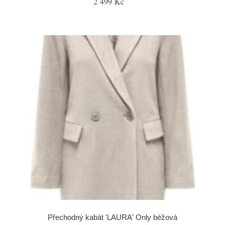
2 499 Kč
Přechodný kabát 'LAURA' Only béžová