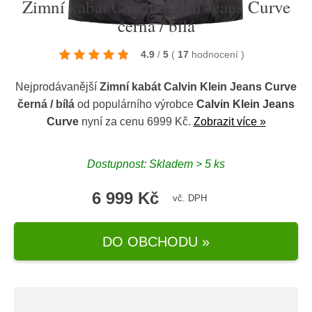
Zimní kabát Calvin Klein Jeans Curve
černá / bílá
4.9
/
5
(
17
hodnocení
)
Nejprodávanější
Zimní kabát Calvin Klein Jeans Curve
černá / bílá
od populárního výrobce
Calvin Klein Jeans
Curve
nyní za cenu 6999 Kč.
Zobrazit více »
Dostupnost: Skladem > 5 ks
6 999 Kč
vč. DPH
DO OBCHODU »