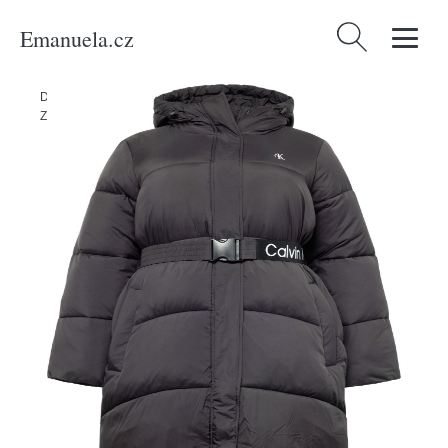
Emanuela.cz
Vyhledávání
Domů
/
Produkty
/
Ženy
/
Oblečení
/
Udržitelnost
/
Bundy & kabáty
/
Zimní kabát Calvin Klein Jeans Curve černá / bílá