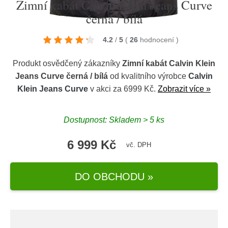
Zimní kabát Calvin Klein Jeans Curve
černá / bílá
4.2
/
5
(
26
hodnocení
)
Produkt osvědčený zákazníky
Zimní kabát Calvin Klein
Jeans Curve černá / bílá
od kvalitního výrobce
Calvin
Klein Jeans Curve
v akci za 6999 Kč.
Zobrazit více »
Dostupnost: Skladem > 5 ks
6 999 Kč
vč. DPH
DO OBCHODU »