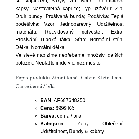
se stojáčkem, Skrytý zip, Boční průhmatové
kapsy, Nastavitelná kapuce; Typ uzávěru: Zip;
Druh bundy: Prošívaná bunda; Podšívka: Teplá
podešívka; Vzor: Jednobarevný; Udržitelnost
materiálu: Recyklovaný polyester; Extra:
Prošívání, Hladká látka; Střih: Normální střih;
Délka: Normální délka
Ve slevě nabízíme nepřeberné množství dalších
položek. Neplaťte jinde víc, než musíte.
Popis produktu Zimní kabát Calvin Klein Jeans
Curve černá / bílá
EAN:
AF687648250
Cena:
6999 Kč
Barva:
černá / bílá
Kategorie:
Ženy, Oblečení,
Udržitelnost, Bundy & kabáty