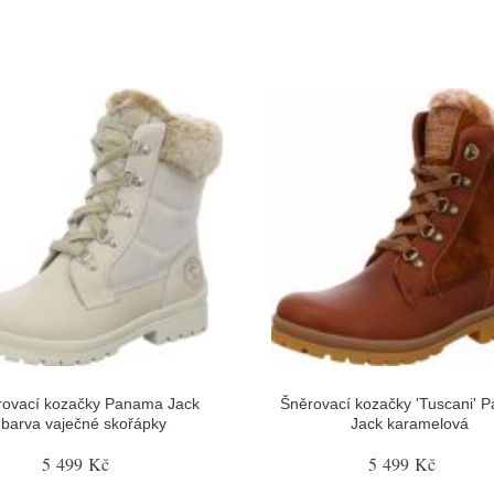
rovací kozačky Panama Jack
Šněrovací kozačky 'Tuscani' 
barva vaječné skořápky
Jack karamelová
5 499 Kč
5 499 Kč