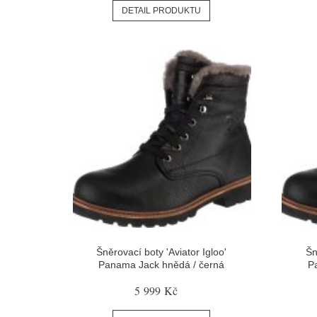
DETAIL PRODUKTU
Šněrovací boty 'Aviator Igloo'
Šn
Panama Jack hnědá / černá
P
5 999 Kč