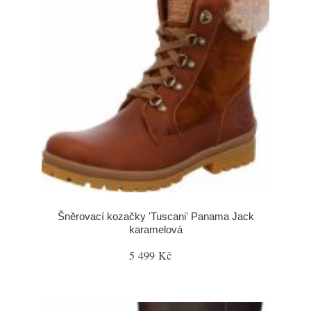
Šněrovací kozačky 'Tuscani' Panama Jack
karamelová
5 499 Kč