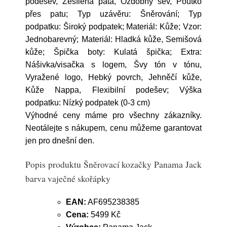
podešev, Zesílená pata, Ozdobný šev, Poutko
přes patu; Typ uzávěru: Šněrování; Typ
podpatku: Široký podpatek; Materiál: Kůže; Vzor:
Jednobarevný; Materiál: Hladká kůže, Semišová
kůže; Špička boty: Kulatá špička; Extra:
Nášivka/visačka s logem, Švy tón v tónu,
Vyražené logo, Hebký povrch, Jehněčí kůže,
Kůže Nappa, Flexibilní podešev; Výška
podpatku: Nízký podpatek (0-3 cm)
Výhodné ceny máme pro všechny zákazníky.
Neotálejte s nákupem, cenu můžeme garantovat
jen pro dnešní den.
Popis produktu Šněrovací kozačky Panama Jack
barva vaječné skořápky
EAN:
AF695238385
Cena:
5499 Kč