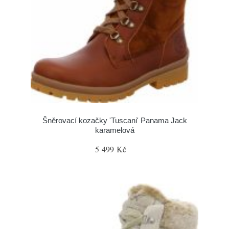
Šněrovací kozačky 'Tuscani' Panama Jack
karamelová
5 499 Kč