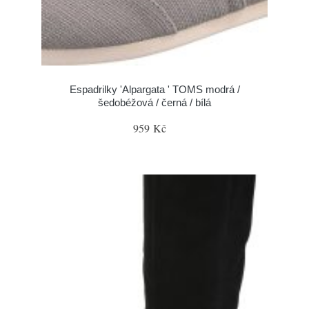
Espadrilky 'Alpargata ' TOMS modrá /
šedobéžová / černá / bílá
959 Kč