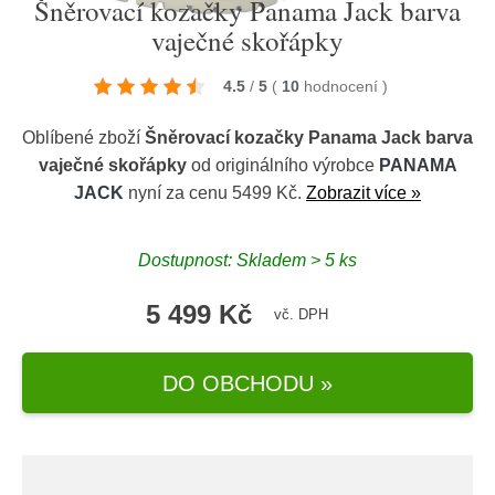
Šněrovací kozačky Panama Jack barva
vaječné skořápky
4.5
/
5
(
10
hodnocení
)
Oblíbené zboží
Šněrovací kozačky Panama Jack barva
vaječné skořápky
od originálního výrobce
PANAMA
JACK
nyní za cenu 5499 Kč.
Zobrazit více »
Dostupnost: Skladem > 5 ks
5 499 Kč
vč. DPH
DO OBCHODU »