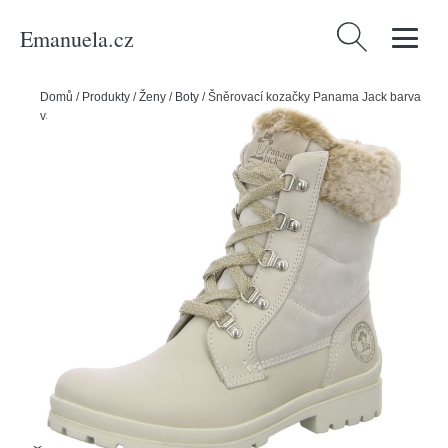
Emanuela.cz
Vyhledávání
Domů
/
Produkty
/
Ženy
/
Boty
/
Šněrovací kozačky Panama Jack barva
vaječné skořápky