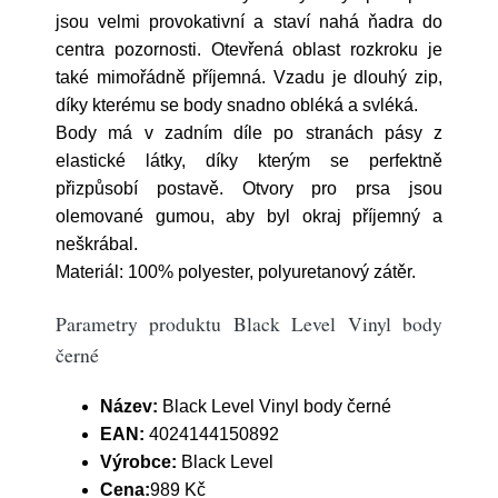
jsou velmi provokativní a staví nahá ňadra do
centra pozornosti. Otevřená oblast rozkroku je
také mimořádně příjemná. Vzadu je dlouhý zip,
díky kterému se body snadno obléká a svléká.
Body má v zadním díle po stranách pásy z
elastické látky, díky kterým se perfektně
přizpůsobí postavě. Otvory pro prsa jsou
olemované gumou, aby byl okraj příjemný a
neškrábal.
Materiál: 100% polyester, polyuretanový zátěr.
Parametry produktu Black Level Vinyl body
černé
Název:
Black Level Vinyl body černé
EAN:
4024144150892
Výrobce:
Black Level
Cena:
989 Kč