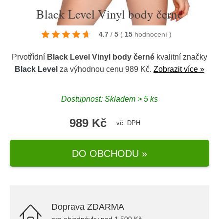
Black Level Vinyl body černé
4.7
/
5
(
15
hodnocení
)
Prvotřídní
Black Level Vinyl body černé
kvalitní značky
Black Level
za výhodnou cenu 989 Kč.
Zobrazit více »
Dostupnost: Skladem > 5 ks
989 Kč
vč. DPH
DO OBCHODU »
Doprava ZDARMA