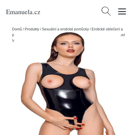
Emanuela.cz
Vyhledávání
Domů
/
Produkty
/
Sexuální a erotické pomůcky
/
Erotické oblečení a
prádlo
/
Dámské erotické prádlo
/
Dámská erotická body
/
Black Level
Vinyl body černé