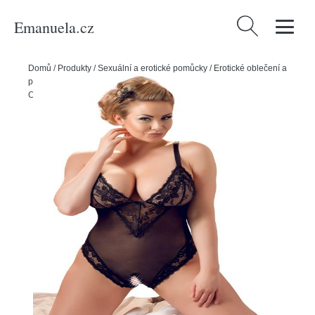
Emanuela.cz
Vyhledávání
Domů
/
Produkty
/
Sexuální a erotické pomůcky
/
Erotické oblečení a
prádlo
/
Dámské erotické prádlo
/
Dámská erotická body
/
Cottelli
Curves body s krajkou - černé