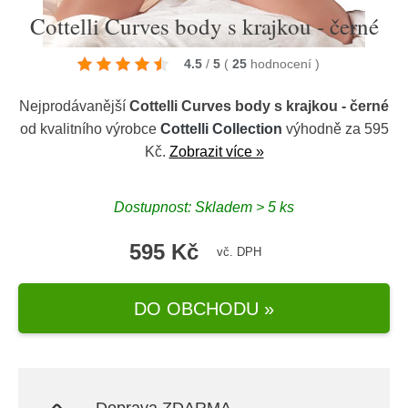
Cottelli Curves body s krajkou - černé
4.5
/
5
(
25
hodnocení
)
Nejprodávanější
Cottelli Curves body s krajkou - černé
od kvalitního výrobce
Cottelli Collection
výhodně za 595
Kč.
Zobrazit více »
Dostupnost: Skladem > 5 ks
595 Kč
vč. DPH
DO OBCHODU »