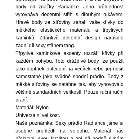
body od značky Radiance. Jeho průhlednost
vyrovnává decentní střih s dlouhým rukávem.
Hravé body ze síťoviny zahalí vaše křivky do
měkkého elastického materiálu a třpytivých
kamínků. Zdánlivě decentní design narušuje
zadní díl sexy střihem tang.
Třpytivé kamínkové akcenty rozzáří křivky při
každém pohybu. Toto dráždivé body lze použít
jako doplněk oblečení na večírek nebo jej nosit
samostatně jako svůdné spodní prádlo. Body z
měkké síťoviny se natáhne tak, aby vyhovovalo
většině standardních velikostí. Pouze ruční ruční
praní.
Materiál: Nylon
Univerzální velikost.
Naše poznámka: Sexy prádlo Radiance jsme si
osobně prohlédli na veletrhu. Materiál nás
překvapil svou kvalitou a ani při hodně silném