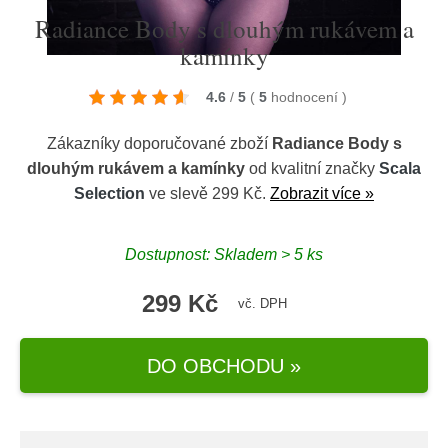
Radiance Body s dlouhým rukávem a
kamínky
4.6
/
5
(
5
hodnocení
)
Zákazníky doporučované zboží
Radiance Body s
dlouhým rukávem a kamínky
od kvalitní značky
Scala
Selection
ve slevě 299 Kč.
Zobrazit více »
Dostupnost: Skladem > 5 ks
299 Kč
vč. DPH
DO OBCHODU »