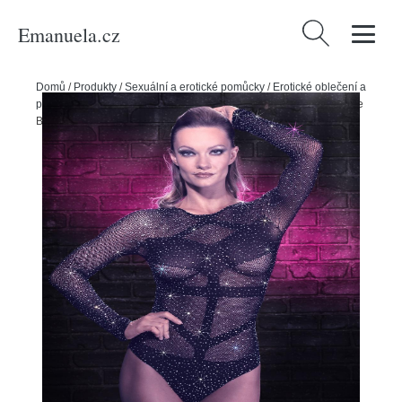
Emanuela.cz
Vyhledávání
Domů
/
Produkty
/
Sexuální a erotické pomůcky
/
Erotické oblečení a
prádlo
/
Dámské erotické prádlo
/
Dámská erotická body
/
Radiance
Body s dlouhým rukávem a kamínky