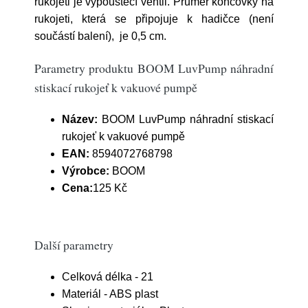
rukojeti je vypouštěcí ventil. Průměr koncovky na
rukojeti, která se připojuje k hadičce (není
součástí balení), je 0,5 cm.
Parametry produktu BOOM LuvPump náhradní
stiskací rukojeť k vakuové pumpě
Název:
BOOM LuvPump náhradní stiskací
rukojeť k vakuové pumpě
EAN:
8594072768798
Výrobce:
BOOM
Cena:
125 Kč
Další parametry
Celková délka - 21
Materiál - ABS plast