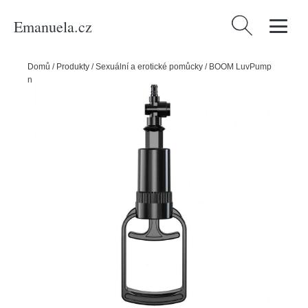
Emanuela.cz
Vyhledávání
Domů
/
Produkty
/
Sexuální a erotické pomůcky
/
BOOM LuvPump
náhradní stiskací rukojeť k vakuové pumpě