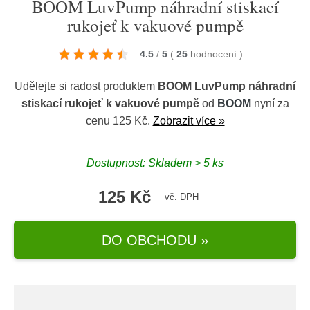
BOOM LuvPump náhradní stiskací
rukojeť k vakuové pumpě
4.5
/
5
(
25
hodnocení
)
Udělejte si radost produktem
BOOM LuvPump náhradní
stiskací rukojeť k vakuové pumpě
od
BOOM
nyní za
cenu 125 Kč.
Zobrazit více »
Dostupnost: Skladem > 5 ks
125 Kč
vč. DPH
DO OBCHODU »