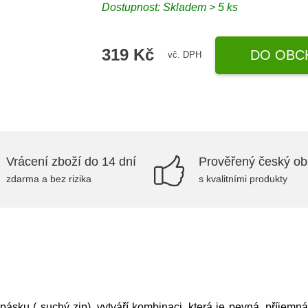
Dostupnost: Skladem > 5 ks
319 Kč
DO OBC
vč. DPH
Vrácení zboží do 14 dní
Prověřený český o
zdarma a bez rizika
s kvalitními produkty
pásku ( suchý zip), vytváří kombinaci, která je pevná, příjemn