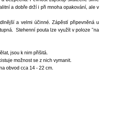
itní a dobře drží i při mnoha opakování, ale v
lnější a velmi účinné. Zápěstí připevněná u
stupná. Stehenní pouta lze využít v poloze "na
t, jsou k nim přišitá.
istuje možnost se z nich vymanit.
 na obvod cca 14 - 22 cm.