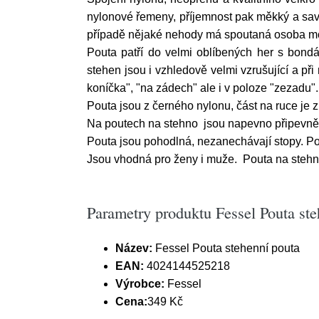
nylonové řemeny, příjemnost pak měkký a savý 
případě nějaké nehody má spoutaná osoba mo
Pouta patří do velmi oblíbených her s bond
stehen jsou i vzhledově velmi vzrušující a př
koníčka", "na zádech" ale i v poloze "zezadu".
Pouta jsou z černého nylonu, část na ruce je 
Na poutech na stehno jsou napevno připevněna
Pouta jsou pohodlná, nezanechávají stopy. Po
Jsou vhodná pro ženy i muže. Pouta na stehno 
Parametry produktu Fessel Pouta ste
Název:
Fessel Pouta stehenní pouta
EAN:
4024144525218
Výrobce:
Fessel
Cena:
349 Kč