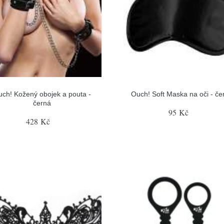
ch! Kožený obojek a pouta -
Ouch! Soft Maska na oči - če
černá
95 Kč
428 Kč