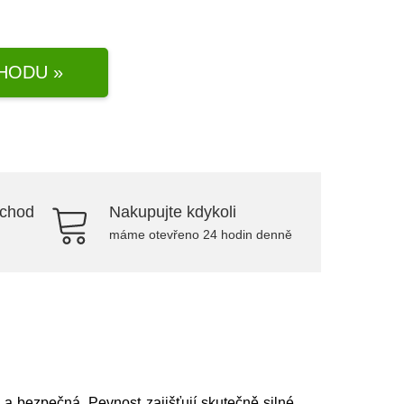
HODU »
bchod
Nakupujte kdykoli
máme otevřeno 24 hodin denně
á a bezpečná. Pevnost zajišťují skutečně silné