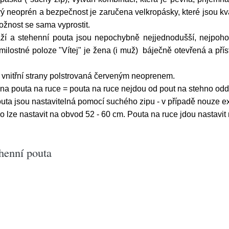
neoprén a bezpečnost je zaručena velkropásky, které jsou kval
žnost se sama vyprostit.
áží a stehenní pouta jsou nepochybně nejjednodušší, nejpohod
i milostné poloze "Vítej" je žena (i muž) báječně otevřená a pří
z vnitřní strany polstrovaná červeným neoprenem.
 pouta na ruce = pouta na ruce nejdou od pout na stehno odděla
uta jsou nastavitelná pomocí suchého zipu - v případě nouze ex
lze nastavit na obvod 52 - 60 cm. Pouta na ruce jdou nastavit
henní pouta