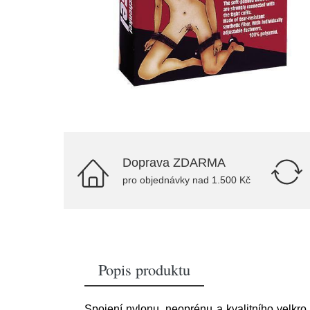
Doprava ZDARMA
pro objednávky nad 1.500 Kč
Popis produktu
Spojení nylonu, neoprénu a kvalitního velkro 