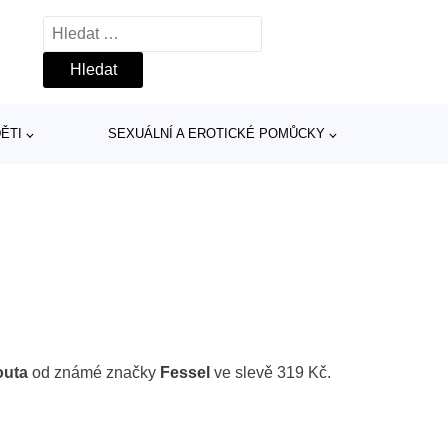
Vyhledávání
ĚTI
SEXUÁLNÍ A EROTICKÉ POMŮCKY
outa
od známé značky
Fessel
ve slevě 319 Kč.