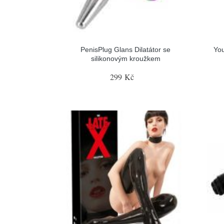
PenisPlug Glans Dilatátor se
You
silikonovým kroužkem
299 Kč