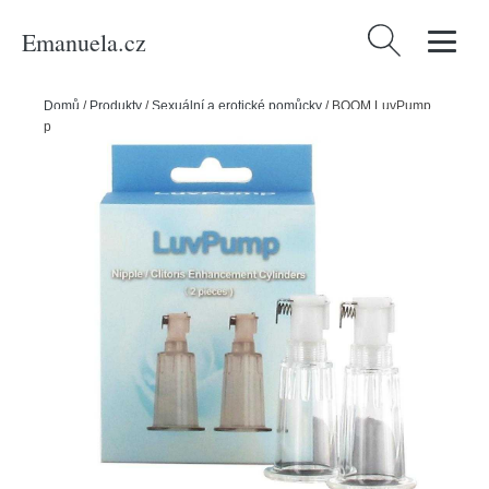
Emanuela.cz
Vyhledávání
Domů
/
Produkty
/
Sexuální a erotické pomůcky
/
BOOM LuvPump
příslušenství - přísavky vel. L - 2 ks