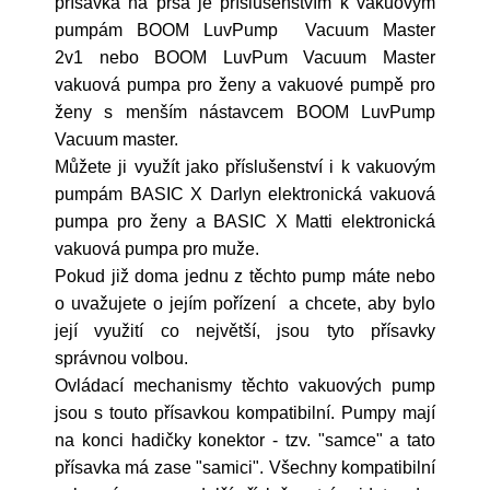
přísavka na prsa je příslušenstvím k vakuovým
pumpám BOOM LuvPump Vacuum Master
2v1 nebo BOOM LuvPum Vacuum Master
vakuová pumpa pro ženy a vakuové pumpě pro
ženy s menším nástavcem BOOM LuvPump
Vacuum master.
Můžete ji využít jako příslušenství i k vakuovým
pumpám BASIC X Darlyn elektronická vakuová
pumpa pro ženy a BASIC X Matti elektronická
vakuová pumpa pro muže.
Pokud již doma jednu z těchto pump máte nebo
o uvažujete o jejím pořízení a chcete, aby bylo
její využití co největší, jsou tyto přísavky
správnou volbou.
Ovládací mechanismy těchto vakuových pump
jsou s touto přísavkou kompatibilní. Pumpy mají
na konci hadičky konektor - tzv. "samce" a tato
přísavka má zase "samici". Všechny kompatibilní