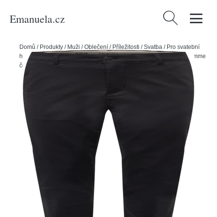
Emanuela.cz
Vyhledávání
Domů
/
Produkty
/
Muži
/
Oblečení
/
Příležitosti
/
Svatba
/
Pro svatební
hosty
/
Spodní díly
/
Chinos
/
Chino kalhoty 'REPTON' Selected Homme
černá