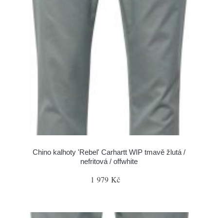
Chino kalhoty 'Rebel' Carhartt WIP tmavě žlutá /
nefritová / offwhite
1 979 Kč