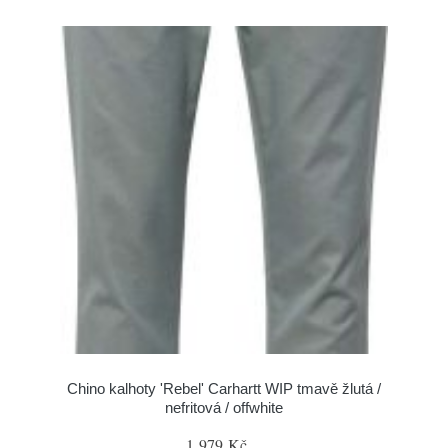
Chino kalhoty 'Rebel' Carhartt WIP tmavě žlutá /
nefritová / offwhite
1 979 Kč