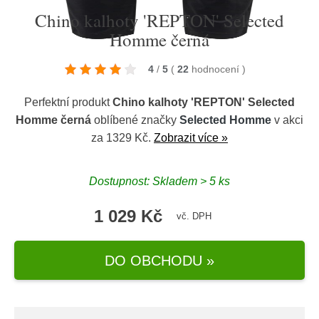
Chino kalhoty 'REPTON' Selected
Homme černá
4
/
5
(
22
hodnocení
)
Perfektní produkt
Chino kalhoty 'REPTON' Selected
Homme černá
oblíbené značky
Selected Homme
v akci
za 1329 Kč.
Zobrazit více »
Dostupnost: Skladem > 5 ks
1 029 Kč
vč. DPH
DO OBCHODU »