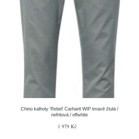
Chino kalhoty 'Rebel' Carhartt WIP tmavě žlutá /
nefritová / offwhite
1 979 Kč