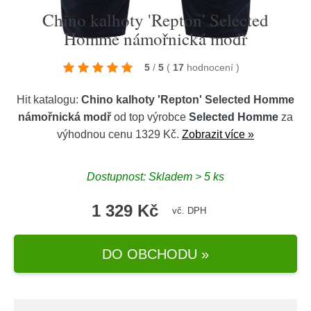
Chino kalhoty 'Repton' Selected
Homme námořnická modř
5
/
5
(
17
hodnocení
)
Hit katalogu:
Chino kalhoty 'Repton' Selected Homme
námořnická modř
od top výrobce
Selected Homme
za
výhodnou cenu 1329 Kč.
Zobrazit více »
Dostupnost: Skladem > 5 ks
1 329 Kč
vč. DPH
DO OBCHODU »