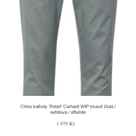
Chino kalhoty 'Rebel' Carhartt WIP tmavě žlutá /
nefritová / offwhite
1 979 Kč