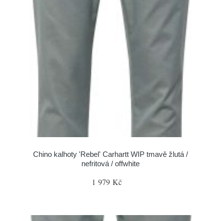
Chino kalhoty 'Rebel' Carhartt WIP tmavě žlutá /
nefritová / offwhite
1 979 Kč