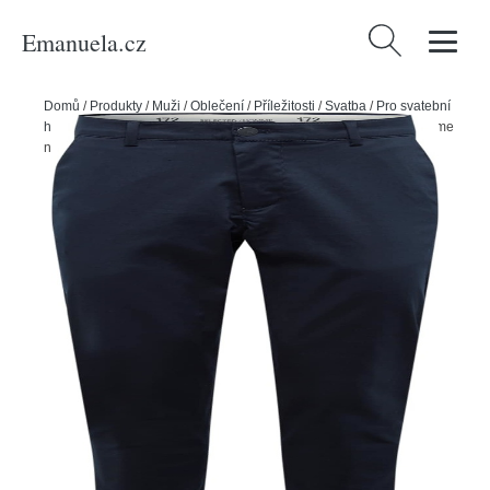
Emanuela.cz
Vyhledávání
Domů
/
Produkty
/
Muži
/
Oblečení
/
Příležitosti
/
Svatba
/
Pro svatební
hosty
/
Spodní díly
/
Chinos
/
Chino kalhoty 'Repton' Selected Homme
námořnická modř