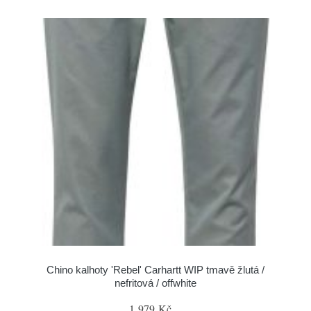
Chino kalhoty 'Rebel' Carhartt WIP tmavě žlutá /
nefritová / offwhite
1 979 Kč