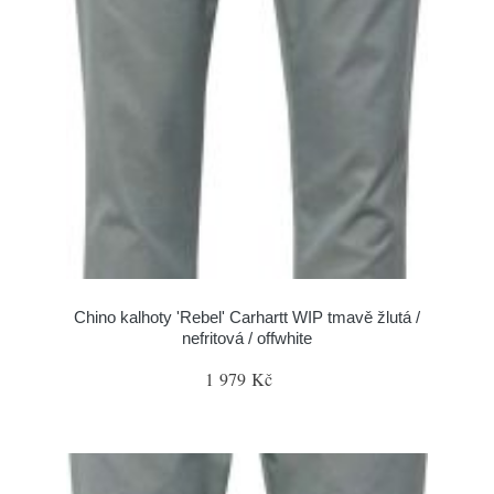
Chino kalhoty 'Rebel' Carhartt WIP tmavě žlutá /
nefritová / offwhite
1 979 Kč