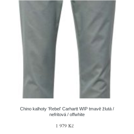
Chino kalhoty 'Rebel' Carhartt WIP tmavě žlutá /
nefritová / offwhite
1 979 Kč