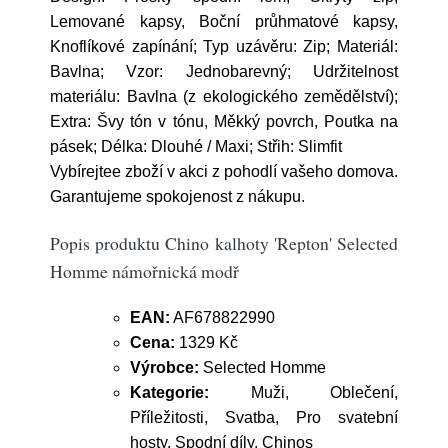
Lemované kapsy, Boční průhmatové kapsy,
Knoflíkové zapínání; Typ uzávěru: Zip; Materiál:
Bavlna; Vzor: Jednobarevný; Udržitelnost
materiálu: Bavlna (z ekologického zemědělství);
Extra: Švy tón v tónu, Měkký povrch, Poutka na
pásek; Délka: Dlouhé / Maxi; Střih: Slimfit
Vybírejtee zboží v akci z pohodlí vašeho domova.
Garantujeme spokojenost z nákupu.
Popis produktu Chino kalhoty 'Repton' Selected
Homme námořnická modř
EAN:
AF678822990
Cena:
1329 Kč
Výrobce:
Selected Homme
Kategorie:
Muži, Oblečení,
Příležitosti, Svatba, Pro svatební
hosty, Spodní díly, Chinos