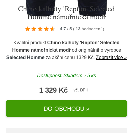
Chino kalhoty 'Repton' Selected
Homme námořnická modř
4.7
/
5
(
13
hodnocení
)
Kvalitní produkt
Chino kalhoty 'Repton' Selected
Homme námořnická modř
od originálního výrobce
Selected Homme
za akční cenu 1329 Kč.
Zobrazit více »
Dostupnost: Skladem > 5 ks
1 329 Kč
vč. DPH
DO OBCHODU »