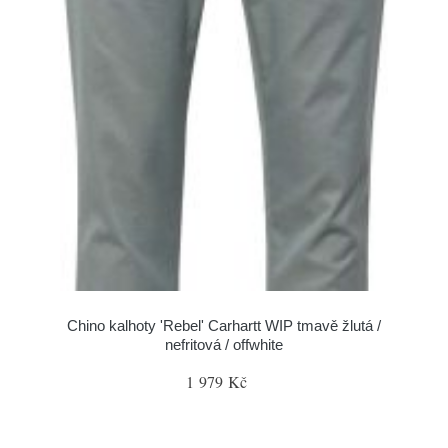
Chino kalhoty 'Rebel' Carhartt WIP tmavě žlutá /
nefritová / offwhite
1 979 Kč