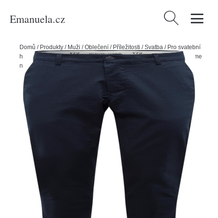
Emanuela.cz
Vyhledávání
Domů
/
Produkty
/
Muži
/
Oblečení
/
Příležitosti
/
Svatba
/
Pro svatební
hosty
/
Spodní díly
/
Chinos
/
Chino kalhoty 'Repton' Selected Homme
námořnická modř