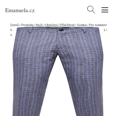
Emanuela.cz
Vyhledávání
Domů
/
Produkty
/
Muži
/
Oblečení
/
Příležitosti
/
Svatba
/
Pro svatební
hosty
/
Spodní díly
/
Chinos
/
Chino kalhoty Selected Homme modrá /
noční modrá / šedá