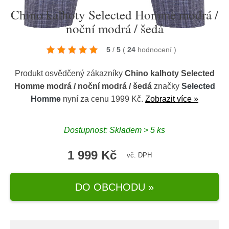
Chino kalhoty Selected Homme modrá /
noční modrá / šedá
5
/
5
(
24
hodnocení
)
Produkt osvědčený zákazníky
Chino kalhoty Selected
Homme modrá / noční modrá / šedá
značky
Selected
Homme
nyní za cenu 1999 Kč.
Zobrazit více »
Dostupnost: Skladem > 5 ks
1 999 Kč
vč. DPH
DO OBCHODU »