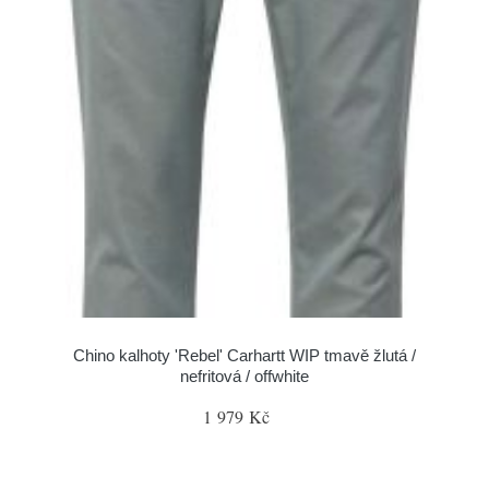
Chino kalhoty 'Rebel' Carhartt WIP tmavě žlutá /
nefritová / offwhite
1 979 Kč