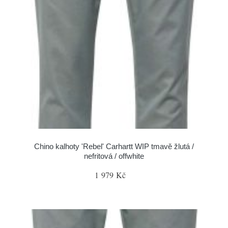
Chino kalhoty 'Rebel' Carhartt WIP tmavě žlutá /
nefritová / offwhite
1 979 Kč