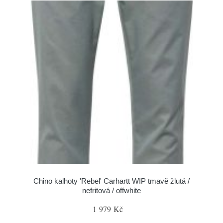
Chino kalhoty 'Rebel' Carhartt WIP tmavě žlutá /
nefritová / offwhite
1 979 Kč