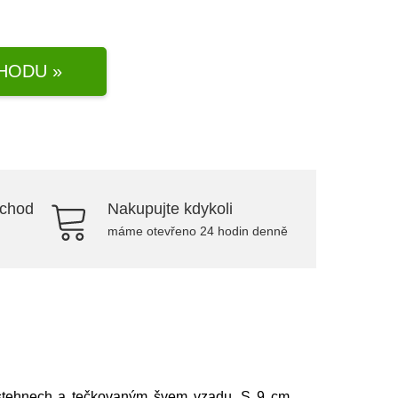
HODU »
bchod
Nakupujte kdykoli
máme otevřeno 24 hodin denně
 stehnech a tečkovaným švem vzadu. S 9 cm