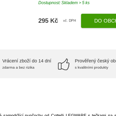
Dostupnost: Skladem > 5 ks
295 Kč
DO OBC
vč. DPH
Vrácení zboží do 14 dní
Prověřený český o
zdarma a bez rizika
s kvalitními produkty
é samodržící punčochy od Cottelli LEGWARE s tečkami na