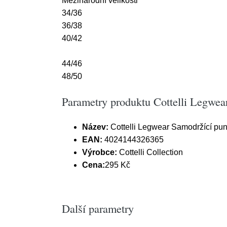
Mezinárodní velikosti
34/36
36/38
40/42
44/46
48/50
Parametry produktu Cottelli Legwear
Název:
Cottelli Legwear Samodržící punč
EAN:
4024144326365
Výrobce:
Cottelli Collection
Cena:
295 Kč
Další parametry