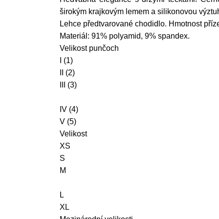
širokým krajkovým lemem a silikonovou výztuho
Lehce předtvarované chodidlo. Hmotnost příze
Materiál: 91% polyamid, 9% spandex.
Velikost punčoch
I (1)
II (2)
III (3)
IV (4)
V (5)
Velikost
XS
S
M
L
XL