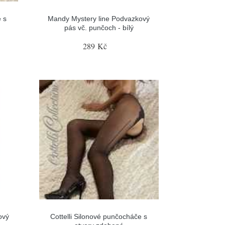
 s
Mandy Mystery line Podvazkový
pás vč. punčoch - bílý
289 Kč
ový
Cottelli Silonové punčocháče s