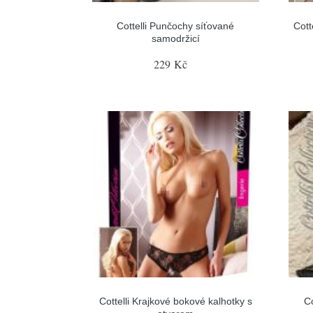
Cottelli Punčochy síťované
Cott
samodržicí
229 Kč
Cottelli Krajkové bokové kalhotky s
C