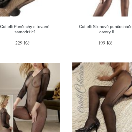
Cottelli Punčochy síťované
Cottelli Silonové punčocháče
samodržicí
otvory II.
229 Kč
199 Kč