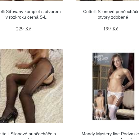
elli Síťovaný komplet s otvorem
Cottelli Silonové punčocháče
v rozkroku černá S-L
otvory zdobené
229 Kč
199 Kč
ottelli Silonové punčocháče s
Mandy Mystery line Podvazk