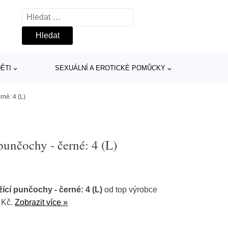
Vyhledávání
ĚTI
SEXUÁLNÍ A EROTICKÉ POMŮCKY
rné: 4 (L)
punčochy - černé: 4 (L)
ící punčochy - černé: 4 (L)
od top výrobce
 Kč.
Zobrazit více »