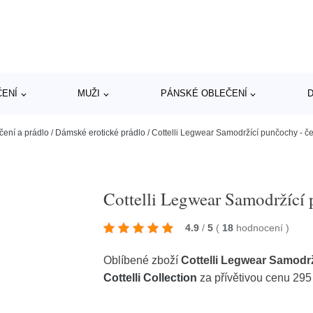
ČENÍ
MUŽI
PÁNSKÉ OBLEČENÍ
D
čení a prádlo
/
Dámské erotické prádlo
/
Cottelli Legwear Samodržící punčochy - če
Cottelli Legwear Samodržící 
4.9
/
5
(
18
hodnocení
)
Oblíbené zboží
Cottelli Legwear Samodrž
Cottelli Collection
za přívětivou cenu 295