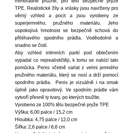
mimořádně pružné, pro tělo bezpečné pryže
TPE. Realistické žíly a vrásky jsou navrženy pro
věrný vzhled a pocit a jsou vyrobeny ze
superjemného, pružného materiálu. Jeho
uspokojivá hmotnost se bezpečně schová do
přiléhavého spodního prádla. Voděodolné a
snadno se čistí.
Aby vzhled intimních partií pod oblečením
vypadal co nejrealističtěji, k tomu se nabízí tato
pomůcka. Penis včetně varlat z velmi jemného
pružného materiálu, který se nosí a drží pomocí
spodního prádla. Penis je vizuálně i na omak
úplně jako opravdový. Ve spodním prádle vám
vytvoří přesně ty tvary, po kterých toužíte.
Vyrobeno ze 100% tělu bezpečné pryže TPE
Výška: 6,00 palce / 15,2 cm
Hloubka: 4,75 palce / 12,0 cm
Šířka: 2,6 palce / 6,6 cm