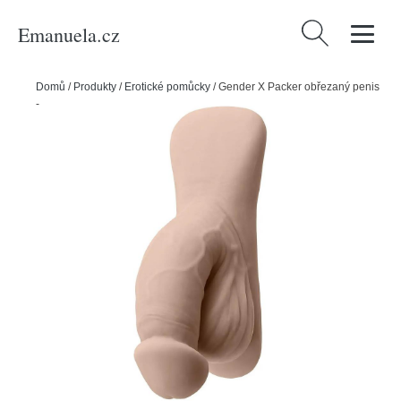
Emanuela.cz
Vyhledávání
Domů
/
Produkty
/
Erotické pomůcky
/
Gender X Packer obřezaný penis
- Light Flesh