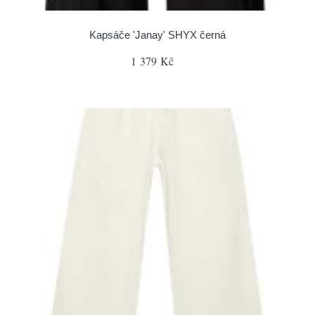
Kapsáče 'Janay' SHYX černá
1 379 Kč