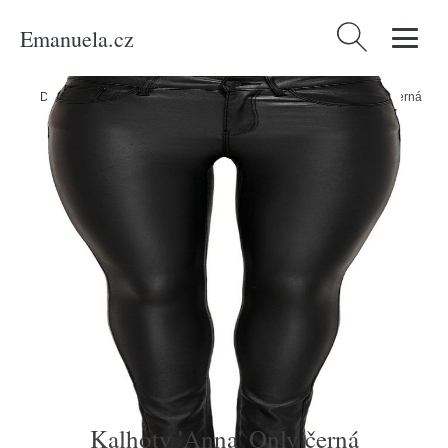
Emanuela.cz
Vyhledávání
Domů
/
Produkty
/
Ženy
/
Oblečení
/
Kalhoty
/
Kalhoty 'Anna' Only černá
Kalhoty 'Anna' Only černá