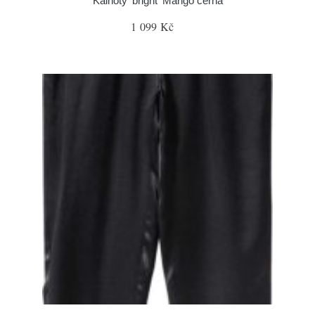
Kalhoty 'bright' Mango černá
1 099 Kč