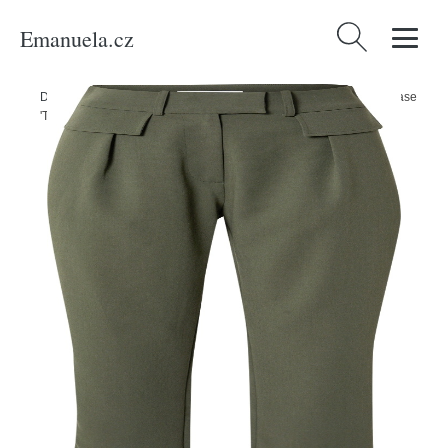
Emanuela.cz
Vyhledávání
Domů
/
Produkty
/
Ženy
/
Oblečení
/
Kalhoty
/
Kalhoty se sklady v pase
'Tasha' Guido Maria Kretschmer Women tmavě zelená