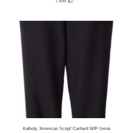
3 699 Kč
Kalhoty 'American Script' Carhartt WIP černá