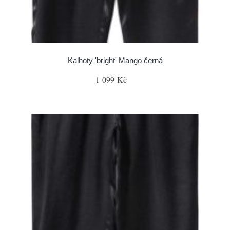
Kalhoty 'bright' Mango černá
1 099 Kč