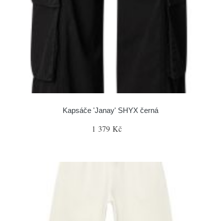
Kapsáče 'Janay' SHYX černá
1 379 Kč