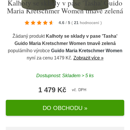
Kalhoty se sklady v pase 'Tasha' Guido
Maria Kretschmer Women tmavě zelená
4.6
/
5
(
21
hodnocení
)
Žádaný produkt
Kalhoty se sklady v pase 'Tasha'
Guido Maria Kretschmer Women tmavě zelená
populárního výrobce
Guido Maria Kretschmer Women
nyní za cenu 1479 Kč.
Zobrazit více »
Dostupnost: Skladem > 5 ks
1 479 Kč
vč. DPH
DO OBCHODU »