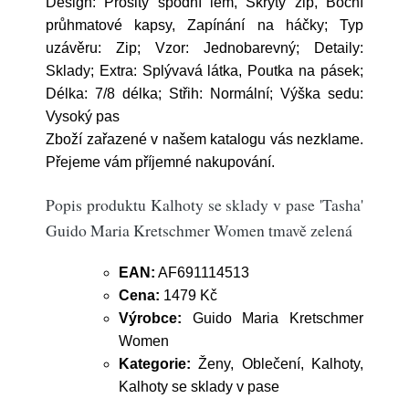
Design: Prošitý spodní lem, Skrytý zip, Boční
průhmatové kapsy, Zapínání na háčky; Typ
uzávěru: Zip; Vzor: Jednobarevný; Detaily:
Sklady; Extra: Splývavá látka, Poutka na pásek;
Délka: 7/8 délka; Střih: Normální; Výška sedu:
Vysoký pas
Zboží zařazené v našem katalogu vás nezklame.
Přejeme vám příjemné nakupování.
Popis produktu Kalhoty se sklady v pase 'Tasha'
Guido Maria Kretschmer Women tmavě zelená
EAN:
AF691114513
Cena:
1479 Kč
Výrobce:
Guido Maria Kretschmer
Women
Kategorie:
Ženy, Oblečení, Kalhoty,
Kalhoty se sklady v pase