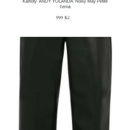
Kalhoty 'ANDY YOLANDA' Noisy May Petite
černá
999 Kč