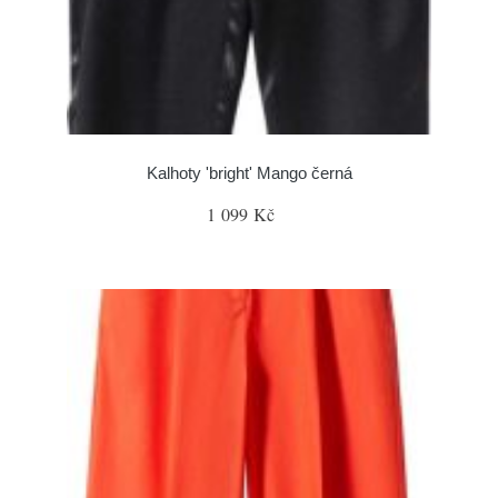
Kalhoty 'bright' Mango černá
1 099 Kč