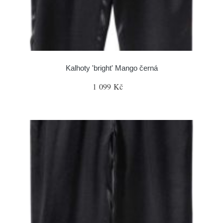
Kalhoty 'bright' Mango černá
1 099 Kč