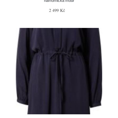
námořnická modř
2 499 Kč