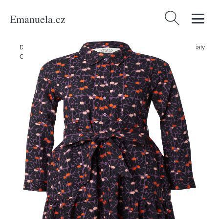
Emanuela.cz
Vyhledávání
Domů
/
Produkty
/
Ženy
/
Oblečení
/
Šaty
/
Košilové šaty
/
Košilové šaty
Compania Fantastica námořnická modř / fialová / oranžová / růže