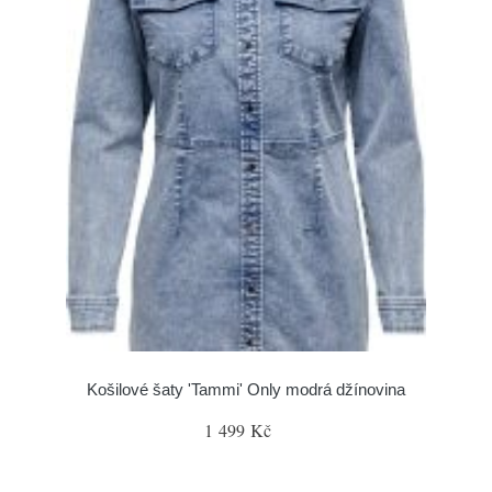
Košilové šaty 'Tammi' Only modrá džínovina
1 499 Kč