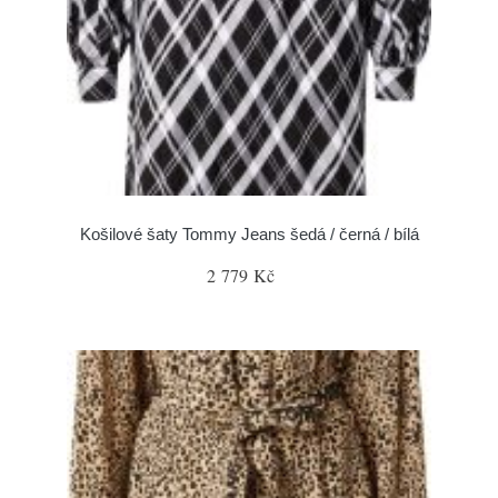
Košilové šaty Tommy Jeans šedá / černá / bílá
2 779 Kč