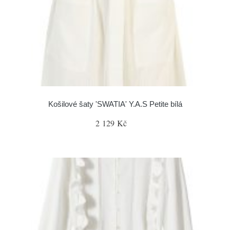
Košilové šaty 'SWATIA' Y.A.S Petite bílá
2 129 Kč