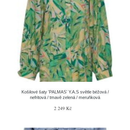
Košilové šaty 'PALMAS' Y.A.S světle béžová /
nefritová / tmavě zelená / meruňková
2 249 Kč