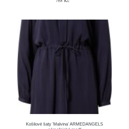
768 Kč
Košilové šaty 'Malvina' ARMEDANGELS