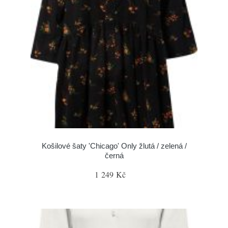
Košilové šaty 'Chicago' Only žlutá / zelená /
černá
1 249 Kč