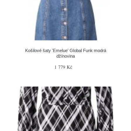
Košilové šaty 'Emelue' Global Funk modrá
džínovina
1 779 Kč