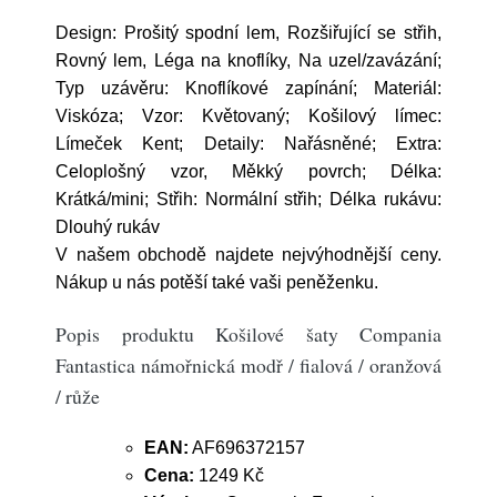
Design: Prošitý spodní lem, Rozšiřující se střih,
Rovný lem, Léga na knoflíky, Na uzel/zavázání;
Typ uzávěru: Knoflíkové zapínání; Materiál:
Viskóza; Vzor: Květovaný; Košilový límec:
Límeček Kent; Detaily: Nařásněné; Extra:
Celoplošný vzor, Měkký povrch; Délka:
Krátká/mini; Střih: Normální střih; Délka rukávu:
Dlouhý rukáv
V našem obchodě najdete nejvýhodnější ceny.
Nákup u nás potěší také vaši peněženku.
Popis produktu Košilové šaty Compania
Fantastica námořnická modř / fialová / oranžová
/ růže
EAN:
AF696372157
Cena:
1249 Kč