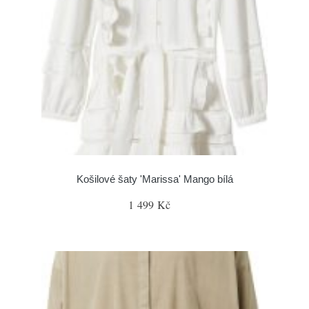
Košilové šaty 'Marissa' Mango bílá
1 499 Kč