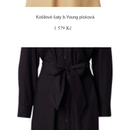
Košilové šaty b.Young písková
1 579 Kč