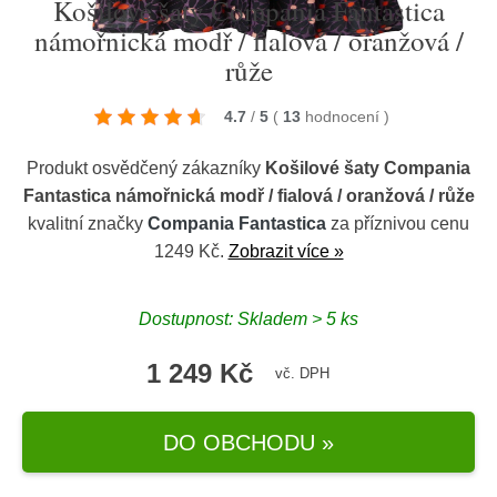
Košilové šaty Compania Fantastica
námořnická modř / fialová / oranžová /
růže
4.7
/
5
(
13
hodnocení
)
Produkt osvědčený zákazníky
Košilové šaty Compania
Fantastica námořnická modř / fialová / oranžová / růže
kvalitní značky
Compania Fantastica
za příznivou cenu
1249 Kč.
Zobrazit více »
Dostupnost: Skladem > 5 ks
1 249 Kč
vč. DPH
DO OBCHODU »