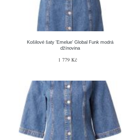
Košilové šaty 'Emelue' Global Funk modrá
džínovina
1 779 Kč