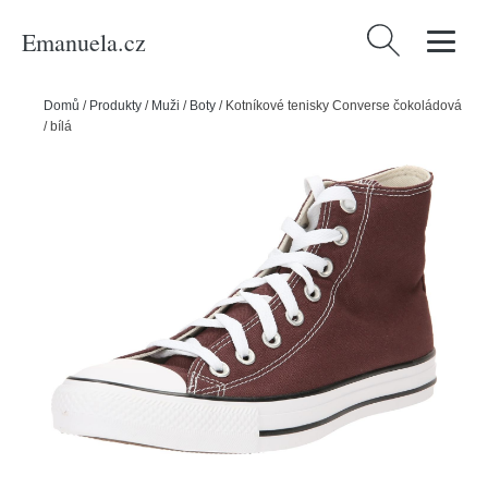
Emanuela.cz
Vyhledávání
Domů
/
Produkty
/
Muži
/
Boty
/
Kotníkové tenisky Converse čokoládová
/ bílá