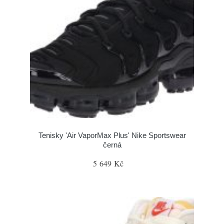
Tenisky 'Air VaporMax Plus' Nike Sportswear
černá
5 649 Kč