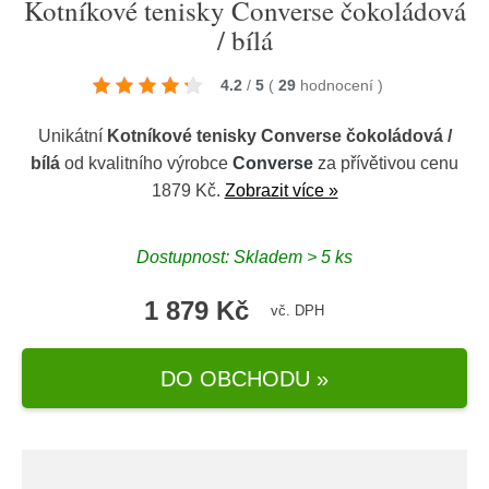
Kotníkové tenisky Converse čokoládová
/ bílá
4.2
/
5
(
29
hodnocení
)
Unikátní
Kotníkové tenisky Converse čokoládová /
bílá
od kvalitního výrobce
Converse
za přívětivou cenu
1879 Kč.
Zobrazit více »
Dostupnost: Skladem > 5 ks
1 879 Kč
vč. DPH
DO OBCHODU »