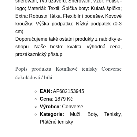
šněrování; Typ uzávěru: Šněrování; Vzor: Potisk -
logo; Materiál: Textil; Špička boty: Kulatá špička;
Extra: Robustní látka, Flexibilní podešev, Kovové
kroužky; Výška podpatku: Nízký podpatek (0-3
cm)
Doporučujeme také ostatní produkty z nabídky e-
shopu. Naše heslo: kvalita, výhodná cena,
prozákaznický přístup.
Popis produktu Kotníkové tenisky Converse
čokoládová / bílá
EAN:
AF682153945
Cena:
1879 Kč
Výrobce:
Converse
Kategorie:
Muži, Boty, Tenisky,
Plátěné tenisky