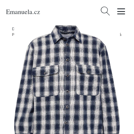
Emanuela.cz
Vyhledávání
Domů
/
Produkty
/
Muži
/
Oblečení
/
Udržitelnost
/
Bundy & kabáty
/
Přechodná bunda 'Mason' Selected Homme námořnická modř / bílá