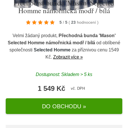
Přechodná bunda 'Mason' Selected
Homme námořnická modř / bílá
5
/
5
(
23
hodnocení
)
Velmi žádaný produkt,
Přechodná bunda 'Mason'
Selected Homme námořnická modř / bílá
od oblíbené
společnosti
Selected Homme
za příznivou cenu 1549
Kč.
Zobrazit více »
Dostupnost: Skladem > 5 ks
1 549 Kč
vč. DPH
DO OBCHODU »