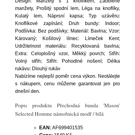
Design: Manžety s 1 knoflíkem, Zaoblené
manžety, Prošitý spodní lem, Léga na knoflíky,
Kulatý lem, Náprsní kapsa; Typ uzávěru:
Knoflíkové zapínání; Druh bundy: Indoor;
Podšívka: Bez podšívky; Materiál: Bavlna; Vzor:
Károvaný; Košilový límec: Límeček Kent;
Udržitelnost materiálu: Recyklovaná bavlna;
Extra: Celoplošný vzor, Měkký povrch; Střih:
Volný střih; Střih: Pohodlné nošení; Délka
rukávu: Dlouhý rukáv
Nabízíme nejlepší poměr cena výkon. Neotálejte
s nákupem, cenu můžeme garantovat jen pro
dnešní den.
Popis produktu Přechodná bunda 'Mason'
Selected Homme námořnická modř / bílá
EAN:
AF699401535