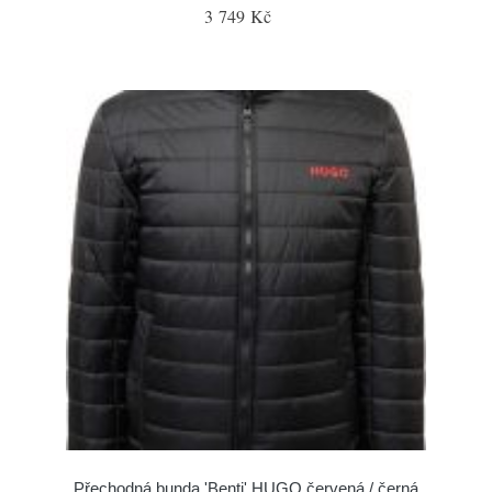
3 749 Kč
Přechodná bunda 'Benti' HUGO červená / černá