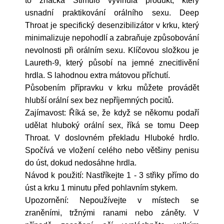
to značka Stimul8 vyvinula produkt, který
usnadní praktikování orálního sexu. Deep
Throat je specifický desenzibilizátor v krku, který
minimalizuje nepohodlí a zabraňuje způsobování
nevolnosti při orálním sexu. Klíčovou složkou je
Laureth-9, který působí na jemné znecitlivění
hrdla. S lahodnou extra mátovou příchutí.
Působením přípravku v krku můžete provádět
hlubší orální sex bez nepříjemných pocitů.
Zajímavost: Říká se, že když se někomu podaří
udělat hluboký orální sex, říká se tomu Deep
Throat. V doslovném překladu Hluboké hrdlo.
Spočívá ve vložení celého nebo většiny penisu
do úst, dokud nedosáhne hrdla.
Návod k použití: Nastříkejte 1 - 3 střiky přímo do
úst a krku 1 minutu před pohlavním stykem.
Upozornění: Nepoužívejte v místech se
zraněními, tržnými ranami nebo záněty. V