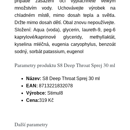
případě zasažení očí vypláchněte velkým
množstvím vody. Uchovávejte výrobek na
chladném místě, mimo dosah tepla a světla.
Držte mimo dosah dětí. Obal znovu nepoužívejte.
Složení: Aqua (voda), glycerin, laureth-9, peg-6
kaprylové/kaprinové glyceridy, methyllaktát,
kyselina mléčná, eugenia caryophylus, benzoát
sodný, sorbát patassium, eugenol
Parametry produktu S8 Deep Throat Sprej 30 ml
Název:
S8 Deep Throat Sprej 30 ml
EAN:
8713221832078
Výrobce:
Stimul8
Cena:
319 Kč
Další parametry