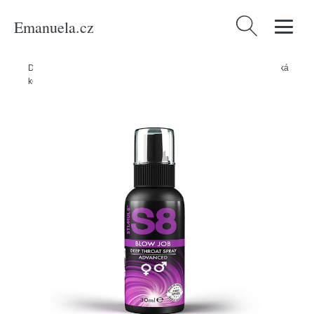
Emanuela.cz
Vyhledávání
Domů
/
Produkty
/
Sexuální a erotické pomůcky
/
Kondomy a erotická
kosmetika
/
S8 Deep Throat Sprej 30 ml