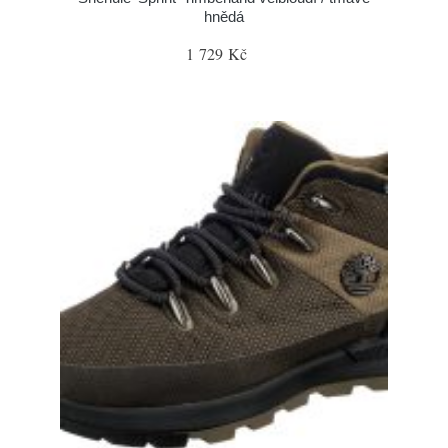
hnědá
1 729 Kč