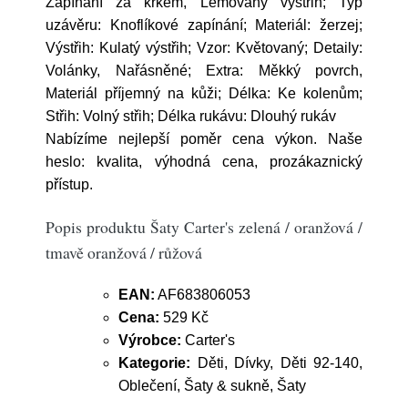
Zapínání za krkem, Lemovaný výstřih; Typ
uzávěru: Knoflíkové zapínání; Materiál: žerzej;
Výstřih: Kulatý výstřih; Vzor: Květovaný; Detaily:
Volánky, Nařásněné; Extra: Měkký povrch,
Materiál příjemný na kůži; Délka: Ke kolenům;
Střih: Volný střih; Délka rukávu: Dlouhý rukáv
Nabízíme nejlepší poměr cena výkon. Naše
heslo: kvalita, výhodná cena, prozákaznický
přístup.
Popis produktu Šaty Carter's zelená / oranžová /
tmavě oranžová / růžová
EAN:
AF683806053
Cena:
529 Kč
Výrobce:
Carter's
Kategorie:
Děti, Dívky, Děti 92-140,
Oblečení, Šaty & sukně, Šaty