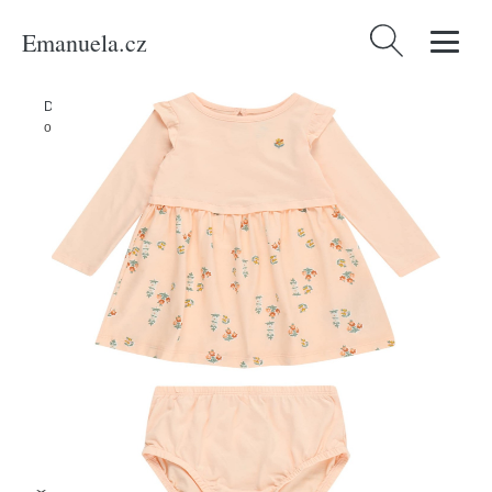
Emanuela.cz
Vyhledávání
Domů
/
Produkty
/
Děti
/
Šaty Carter's zelená / oranžová / tmavě
oranžová / růžová