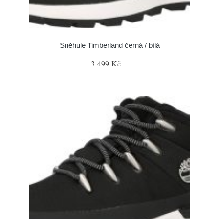
Sněhule Timberland černá / bílá
3 499 Kč