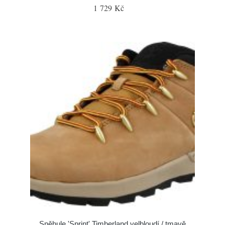
1 729 Kč
Sněhule 'Sprint' Timberland velbloudí / tmavě