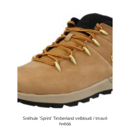
Sněhule 'Sprint' Timberland velbloudí / tmavě
hnědá