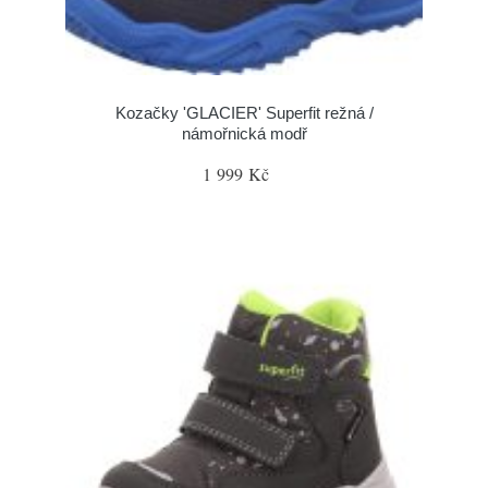
Kozačky 'GLACIER' Superfit režná /
námořnická modř
1 999 Kč