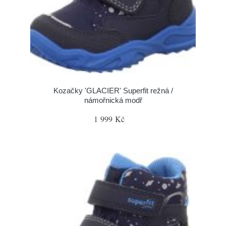
Kozačky 'GLACIER' Superfit režná /
námořnická modř
1 999 Kč