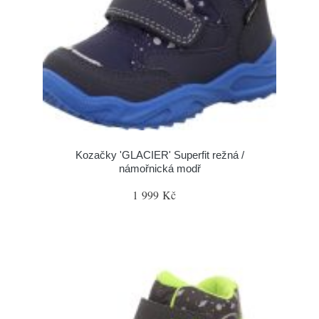
Kozačky 'GLACIER' Superfit režná /
námořnická modř
1 999 Kč