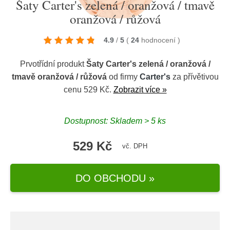
Šaty Carter's zelená / oranžová / tmavě
oranžová / růžová
4.9
/
5
(
24
hodnocení
)
Prvotřídní produkt
Šaty Carter's zelená / oranžová /
tmavě oranžová / růžová
od firmy
Carter's
za přívětivou
cenu 529 Kč.
Zobrazit více »
Dostupnost: Skladem > 5 ks
529 Kč
vč. DPH
DO OBCHODU »