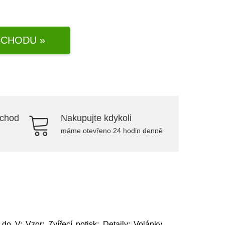
CHODU »
bchod
Nakupujte kdykoli
máme otevřeno 24 hodin denně
 do V; Vzor: Zvířecí potisk; Detaily: Volánky,