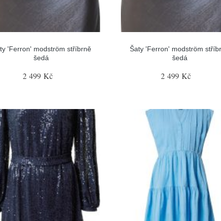
ty 'Ferron' modström stříbrně
Šaty 'Ferron' modström stříb
šedá
šedá
2 499 Kč
2 499 Kč