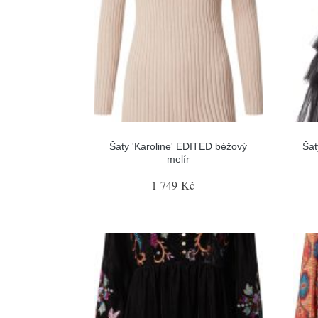
Šaty 'Karoline' EDITED béžový
Šat
melír
1 749 Kč