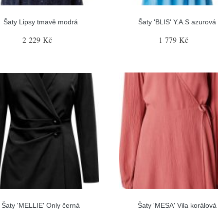
Šaty Lipsy tmavě modrá
Šaty 'BLIS' Y.A.S azurová
2 229 Kč
1 779 Kč
Šaty 'MELLIE' Only černá
Šaty 'MESA' Vila korálová