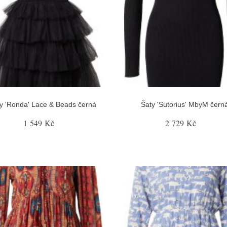
y 'Ronda' Lace & Beads černá
Šaty 'Sutorius' MbyM čern
1 549 Kč
2 729 Kč