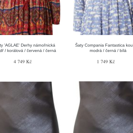
ty 'AGLAE' Derhy námořnická
Šaty Compania Fantastica kou
ř / korálová / červená / černá
modrá / černá / bílá
4 749 Kč
1 749 Kč