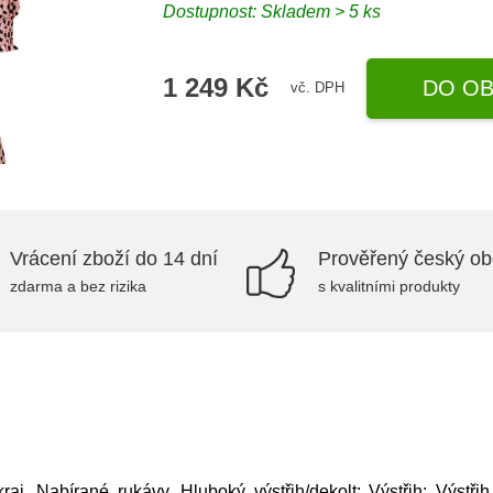
Dostupnost: Skladem > 5 ks
1 249 Kč
DO OB
vč. DPH
Vrácení zboží do 14 dní
Prověřený český o
zdarma a bez rizika
s kvalitními produkty
kraj, Nabírané rukávy, Hluboký výstřih/dekolt; Výstřih: Výstřih