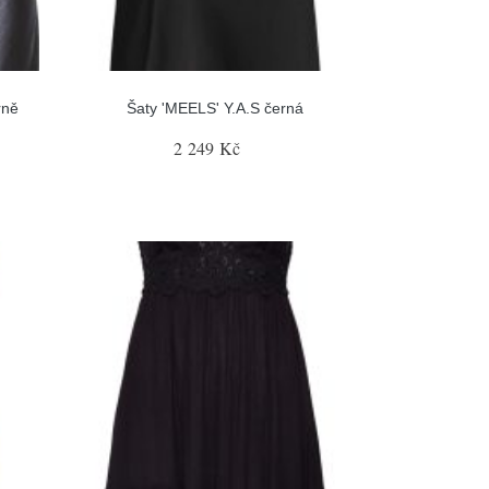
rně
Šaty 'MEELS' Y.A.S černá
2 249 Kč