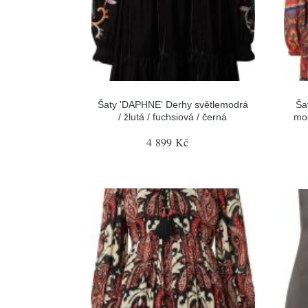
Šaty 'DAPHNE' Derhy světlemodrá
Ša
/ žlutá / fuchsiová / černá
mod
4 899 Kč