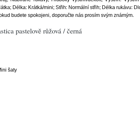
tka; Délka: Krátká/mini; Střih: Normální střih; Délka rukávu: D
Pokud budete spokojeni, doporučte nás prosím svým známým.
tica pastelově růžová / černá
ini šaty