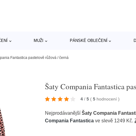
ČENÍ
MUŽI
PÁNSKÉ OBLEČENÍ
D
ania Fantastica pastelově růžová / černá
Šaty Compania Fantastica pas
4
/
5
(
5
hodnocení
)
Nejprodávanější
Šaty Compania Fantasti
Compania Fantastica
ve slevě 1249 Kč.