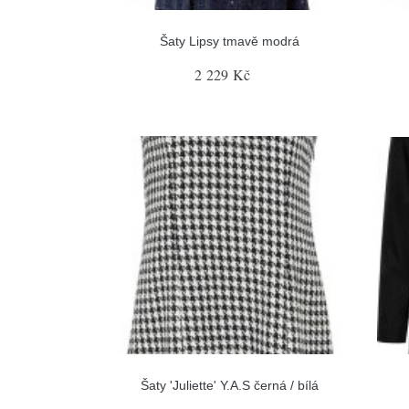
Šaty Lipsy tmavě modrá
2 229 Kč
Šaty 'Juliette' Y.A.S černá / bílá