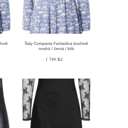
řově
Šaty Compania Fantastica kouřově
modrá / černá / bílá
1 749 Kč