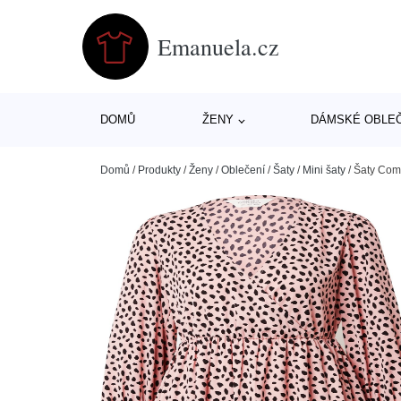
Emanuela.cz
DOMŮ
ŽENY
DÁMSKÉ OBLE
Domů
/
Produkty
/
Ženy
/
Oblečení
/
Šaty
/
Mini šaty
/
Šaty Comp