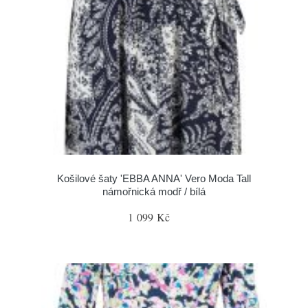
Košilové šaty 'EBBA ANNA' Vero Moda Tall
námořnická modř / bílá
1 099 Kč