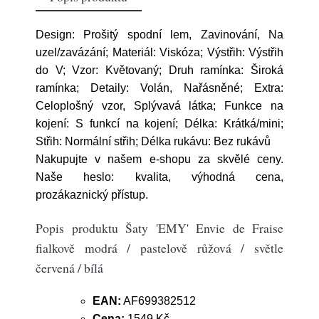
Design: Prošitý spodní lem, Zavinování, Na
uzel/zavázání; Materiál: Viskóza; Výstřih: Výstřih
do V; Vzor: Květovaný; Druh ramínka: Široká
ramínka; Detaily: Volán, Nařásněné; Extra:
Celoplošný vzor, Splývavá látka; Funkce na
kojení: S funkcí na kojení; Délka: Krátká/mini;
Střih: Normální střih; Délka rukávu: Bez rukávů
Nakupujte v našem e-shopu za skvělé ceny.
Naše heslo: kvalita, výhodná cena,
prozákaznický přístup.
Popis produktu Šaty 'EMY' Envie de Fraise
fialkově modrá / pastelově růžová / světle
červená / bílá
EAN:
AF699382512
Cena:
1549 Kč