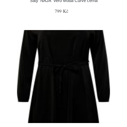
Šaty 'NAJA' Vero Moda Curve černá
799 Kč