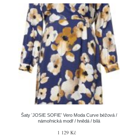
Šaty 'JOSIE SOFIE' Vero Moda Curve béžová /
námořnická modř / hnědá / bílá
1 129 Kč