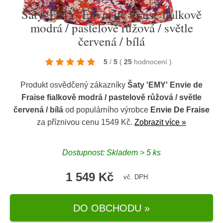
Šaty 'EMY' Envie de Fraise fialkově
modrá / pastelově růžová / světle
červená / bílá
5
/
5
(
25
hodnocení
)
Produkt osvědčený zákazníky
Šaty 'EMY' Envie de
Fraise fialkově modrá / pastelově růžová / světle
červená / bílá
od populárního výrobce
Envie De Fraise
za příznivou cenu 1549 Kč.
Zobrazit více »
Dostupnost: Skladem > 5 ks
1 549 Kč
vč. DPH
DO OBCHODU »