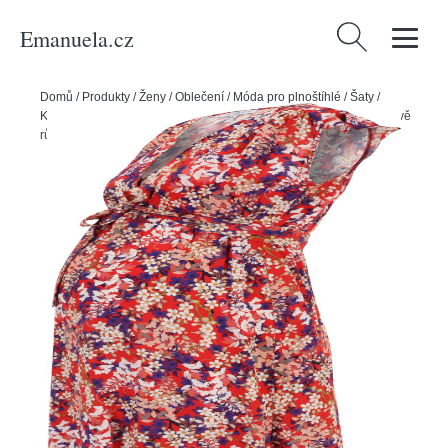
Emanuela.cz
Vyhledávání
Domů
/
Produkty
/
Ženy
/
Oblečení
/
Móda pro plnoštíhlé
/
Šaty
/
Košilové šaty
/
Šaty 'EMY' Envie de Fraise fialkově modrá / pastelově
růžová / světle červená / bílá