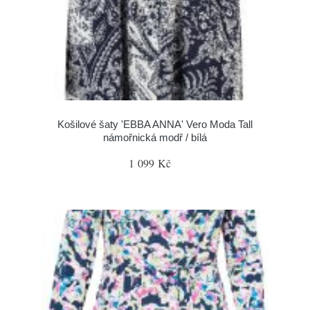
Košilové šaty 'EBBA ANNA' Vero Moda Tall
námořnická modř / bílá
1 099 Kč