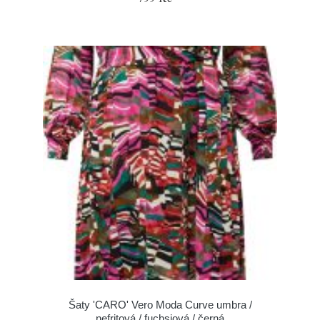
Šaty 'CARO' Vero Moda Curve umbra /
nefritová / fuchsiová / černá