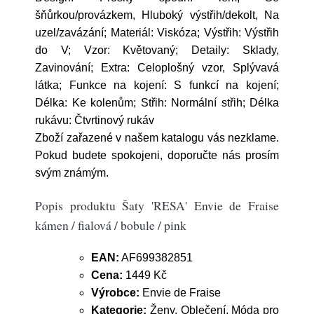
šňůrkou/provázkem, Hluboký výstřih/dekolt, Na
uzel/zavázání; Materiál: Viskóza; Výstřih: Výstřih
do V; Vzor: Květovaný; Detaily: Sklady,
Zavinování; Extra: Celoplošný vzor, Splývavá
látka; Funkce na kojení: S funkcí na kojení;
Délka: Ke kolenům; Střih: Normální střih; Délka
rukávu: Čtvrtinový rukáv
Zboží zařazené v našem katalogu vás nezklame.
Pokud budete spokojeni, doporučte nás prosím
svým známým.
Popis produktu Šaty 'RESA' Envie de Fraise
kámen / fialová / bobule / pink
EAN:
AF699382851
Cena:
1449 Kč
Výrobce:
Envie de Fraise
Kategorie:
Ženy, Oblečení, Móda pro