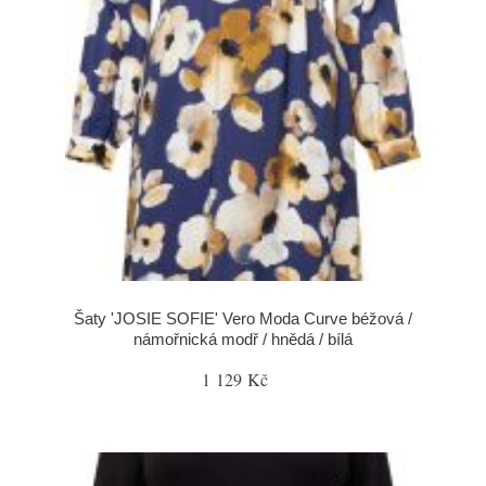
Šaty 'JOSIE SOFIE' Vero Moda Curve béžová /
námořnická modř / hnědá / bílá
1 129 Kč