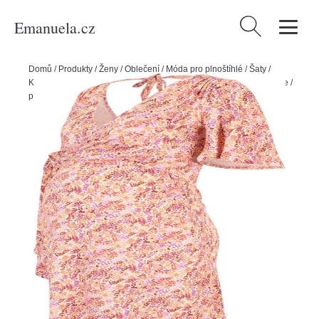
Emanuela.cz
Vyhledávání
Domů
/
Produkty
/
Ženy
/
Oblečení
/
Móda pro plnoštíhlé
/
Šaty
/
Košilové šaty
/
Šaty 'RESA' Envie de Fraise kámen / fialová / bobule /
pink