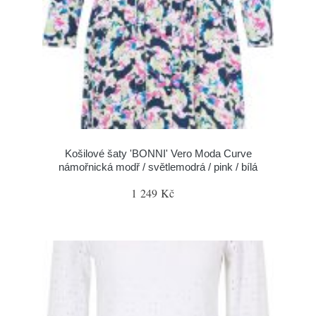
Košilové šaty 'BONNI' Vero Moda Curve
námořnická modř / světlemodrá / pink / bílá
1 249 Kč