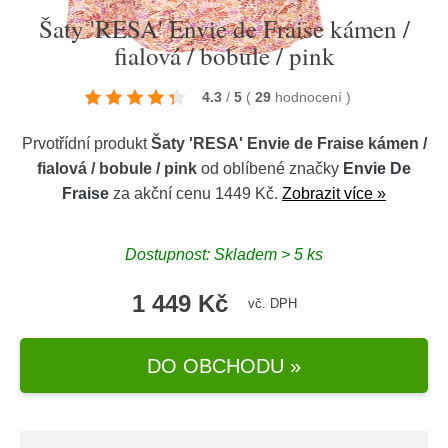
Šaty 'RESA' Envie de Fraise kámen /
fialová / bobule / pink
4.3
/
5
(
29
hodnocení
)
Prvotřídní produkt
Šaty 'RESA' Envie de Fraise kámen /
fialová / bobule / pink
od oblíbené značky
Envie De
Fraise
za akční cenu 1449 Kč.
Zobrazit více »
Dostupnost: Skladem > 5 ks
1 449 Kč
vč. DPH
DO OBCHODU »