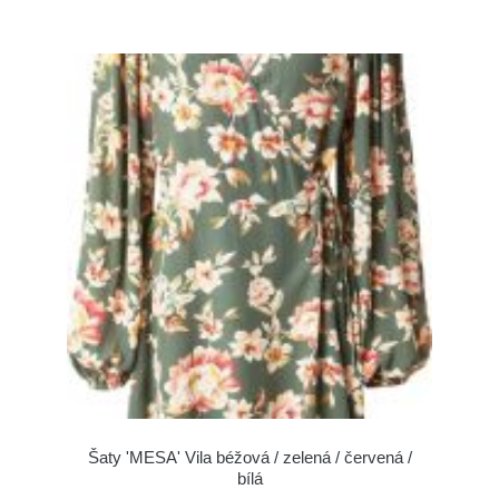
Šaty 'MESA' Vila béžová / zelená / červená /
bílá