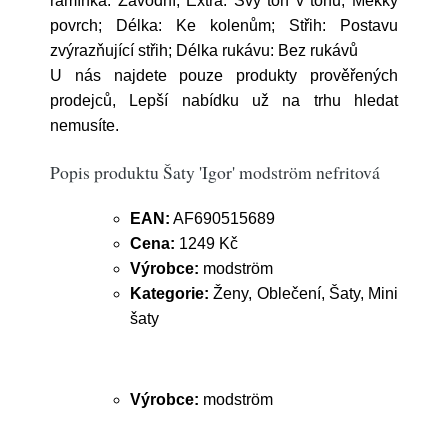
ramínka: Závodní; Extra: Švy tón v tónu, Měkký
povrch; Délka: Ke kolenům; Střih: Postavu
zvýrazňující střih; Délka rukávu: Bez rukávů
U nás najdete pouze produkty prověřených
prodejců, Lepší nabídku už na trhu hledat
nemusíte.
Popis produktu Šaty 'Igor' modström nefritová
EAN:
AF690515689
Cena:
1249 Kč
Výrobce:
modström
Kategorie:
Ženy, Oblečení, Šaty, Mini
šaty
Výrobce:
modström