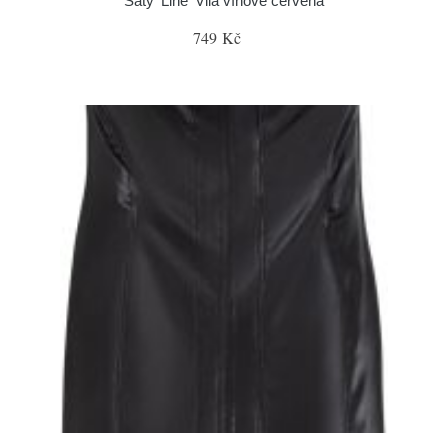
Šaty 'Line' Vila vínově červená
749 Kč