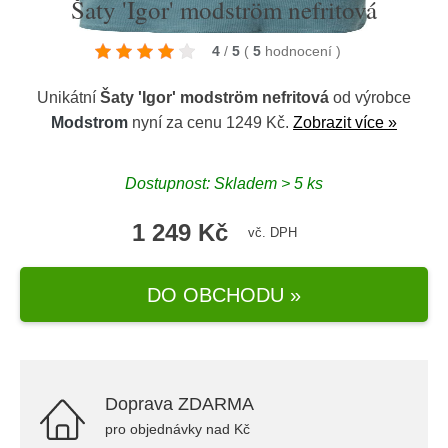
Šaty 'Igor' modström nefritová
4
/
5
(
5
hodnocení
)
Unikátní
Šaty 'Igor' modström nefritová
od výrobce
Modstrom
nyní za cenu 1249 Kč.
Zobrazit více »
Dostupnost: Skladem > 5 ks
1 249 Kč
vč. DPH
DO OBCHODU »
Doprava ZDARMA
pro objednávky nad Kč