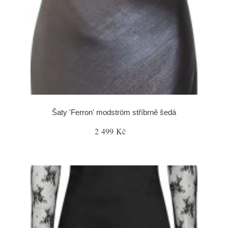
Šaty 'Ferron' modström stříbrně šedá
2 499 Kč