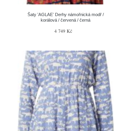
Šaty 'AGLAE' Derhy námořnická modř /
korálová / červená / černá
4 749 Kč