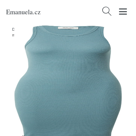
Emanuela.cz
Vyhledávání
Domů
/
Produkty
/
Ženy
/
Oblečení
/
Šaty
/
Mini šaty
/
Šaty 'Igor'
modström nefritová