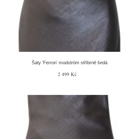
Šaty 'Ferron' modström stříbrně šedá
2 499 Kč