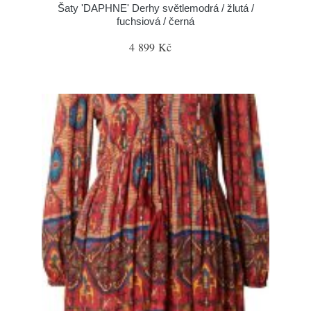
Šaty 'DAPHNE' Derhy světlemodrá / žlutá /
fuchsiová / černá
4 899 Kč