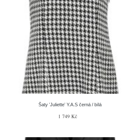
Šaty 'Juliette' Y.A.S černá / bílá
1 749 Kč