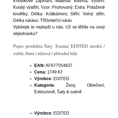
Knoflíkové zapínání; Materiál: Bavlna; Výstřih:
Kulatý výstřih; Vzor: Pruhovaný; Extra: Potažené
knoflíky; Délka: Krátká/mini; Střih: Volný střih;
Délka rukávu: Tříčtvrteční rukáv
Vybírejte to nejlepší u nás. Už se těšíte na svoji
objednávku?
Popis produktu Šaty 'Joanna' EDITED modrá /
světle žlutá / růžová / přírodní bílá
EAN:
AF677554637
Cena:
1749 Kč
Výrobce:
EDITED
Kategorie:
Ženy, Oblečení,
Exkluzivně, Šaty & sukně
Výrobce:
EDITED