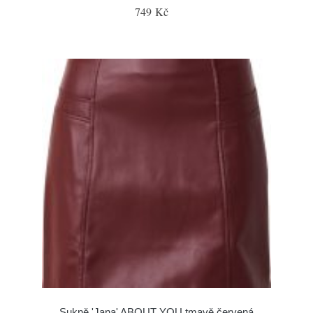
749 Kč
Sukně 'Jana' ABOUT YOU tmavě červená