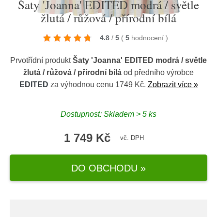
Šaty 'Joanna' EDITED modrá / světle
žlutá / růžová / přírodní bílá
4.8
/
5
(
5
hodnocení
)
Prvotřídní produkt
Šaty 'Joanna' EDITED modrá / světle
žlutá / růžová / přírodní bílá
od předního výrobce
EDITED
za výhodnou cenu 1749 Kč.
Zobrazit více »
Dostupnost: Skladem > 5 ks
1 749 Kč
vč. DPH
DO OBCHODU »