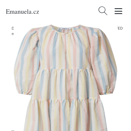
Emanuela.cz
Vyhledávání
Domů
/
Produkty
/
Ženy
/
Oblečení
/
Exkluzivně
/
Šaty 'Joanna' EDITED
modrá / světle žlutá / růžová / přírodní bílá