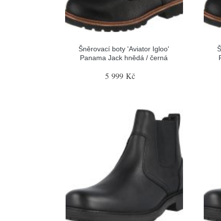
Šněrovací boty 'Aviator Igloo'
Š
Panama Jack hnědá / černá
5 999 Kč