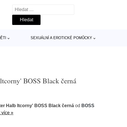
Vyhledávání
ĚTI
SEXUÁLNÍ A EROTICKÉ POMŮCKY
 ltcorny' BOSS Black černá
ter Halb ltcorny' BOSS Black černá
od
BOSS
 více »