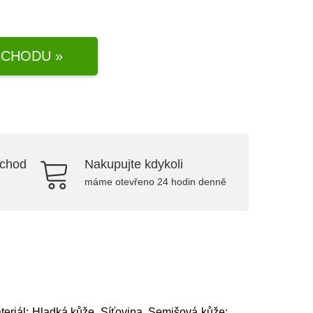
CHODU »
bchod
Nakupujte kdykoli
máme otevřeno 24 hodin denně
teriál: Hladká kůže, Síťovina, Semišová kůže;