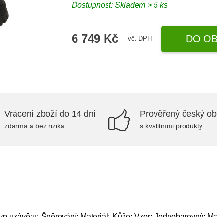
Dostupnost: Skladem > 5 ks
6 749 Kč
DO OB
vč. DPH
Vrácení zboží do 14 dní
Prověřený český o
zdarma a bez rizika
s kvalitními produkty
p uzávěru: Šněrování; Materiál: Kůže; Vzor: Jednobarevný; Ma