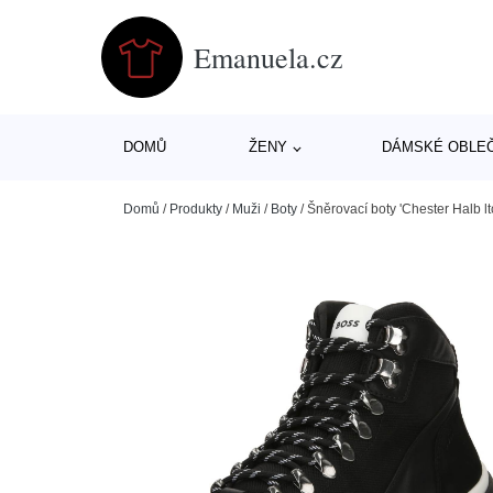
Emanuela.cz
DOMŮ
ŽENY
DÁMSKÉ OBLE
Domů
/
Produkty
/
Muži
/
Boty
/
Šněrovací boty 'Chester Halb l