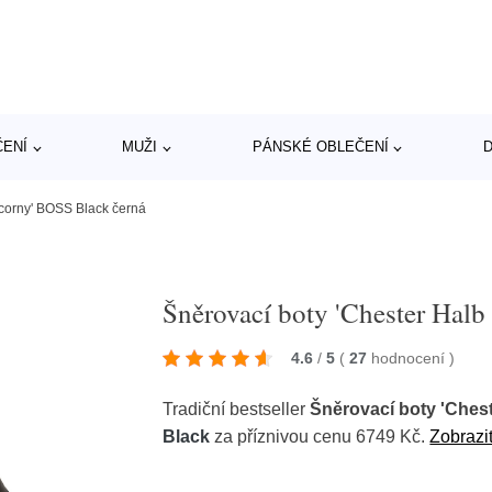
ČENÍ
MUŽI
PÁNSKÉ OBLEČENÍ
D
tcorny' BOSS Black černá
Šněrovací boty 'Chester Halb
4.6
/
5
(
27
hodnocení
)
Tradiční bestseller
Šněrovací boty 'Ches
Black
za příznivou cenu 6749 Kč.
Zobrazit