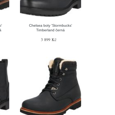
o'
Chelsea boty 'Stormbucks'
á
Timberland černá
3 899 Kč