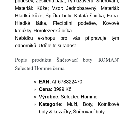
podešev, Zesílená pata; Typ uzávěru: Šněrování;
Materiál: Kůže; Vzor: Jednobarevný; Materiál:
Hladká kůže; Špička boty: Kulatá špička; Extra:
Hladká látka, Flexibilní podešev, Kovové
kroužky, Horolezecká očka
Nabídku e-shopu pro vás připravuje tým
odborníků. Udělejte si radost.
Popis produktu Šněrovací boty 'ROMAN'
Selected Homme černá
EAN:
AF678822470
Cena:
3999 Kč
Výrobce:
Selected Homme
Kategorie:
Muži, Boty, Kotníkové
boty & kozačky, Šněrovací boty