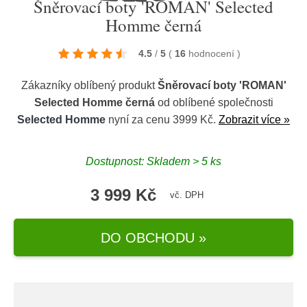
Šněrovací boty 'ROMAN' Selected
Homme černá
4.5
/
5
(
16
hodnocení
)
Zákazníky oblíbený produkt
Šněrovací boty 'ROMAN'
Selected Homme černá
od oblíbené společnosti
Selected Homme
nyní za cenu 3999 Kč.
Zobrazit více »
Dostupnost: Skladem > 5 ks
3 999 Kč
vč. DPH
DO OBCHODU »