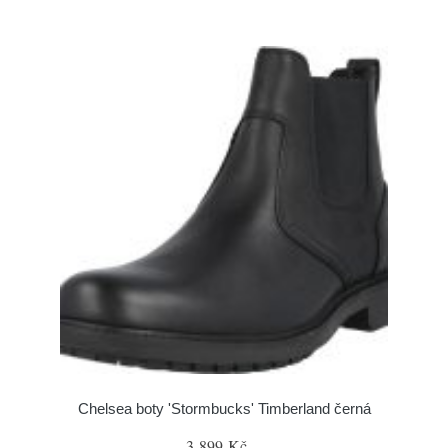
Chelsea boty 'Stormbucks' Timberland černá
3 899 Kč