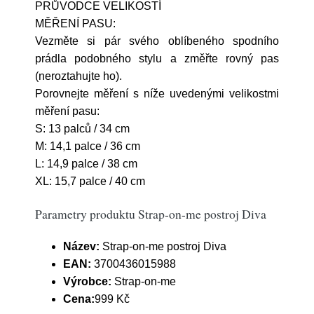
PRŮVODCE VELIKOSTÍ
MĚŘENÍ PASU:
Vezměte si pár svého oblíbeného spodního
prádla podobného stylu a změřte rovný pas
(neroztahujte ho).
Porovnejte měření s níže uvedenými velikostmi
měření pasu:
S: 13 palců / 34 cm
M: 14,1 palce / 36 cm
L: 14,9 palce / 38 cm
XL: 15,7 palce / 40 cm
Parametry produktu Strap-on-me postroj Diva
Název:
Strap-on-me postroj Diva
EAN:
3700436015988
Výrobce:
Strap-on-me
Cena:
999 Kč