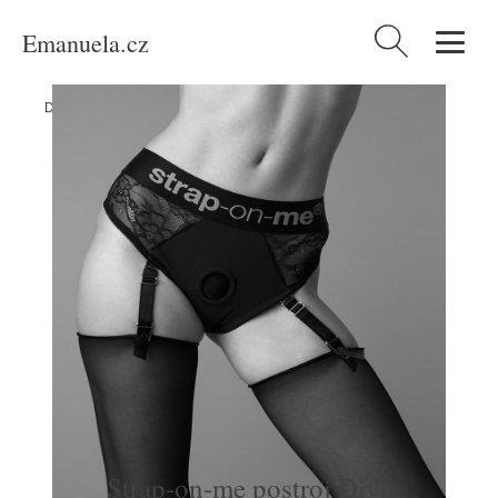
Emanuela.cz
Vyhledávání
Domů
/
Produkty
/
Erotické pomůcky
/
Strap-on-me postroj Diva
Strap-on-me postroj Diva